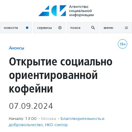
Перейти
к
содержанию
новости
сервисы
поиск
меню
18+
Анонсы
Открытие социально
ориентированной
кофейни
07.09.2024
Начало: 13:00
·
Москва
·
Благотвори­тель­ность и
доброволь­чест­во
,
НКО-сектор