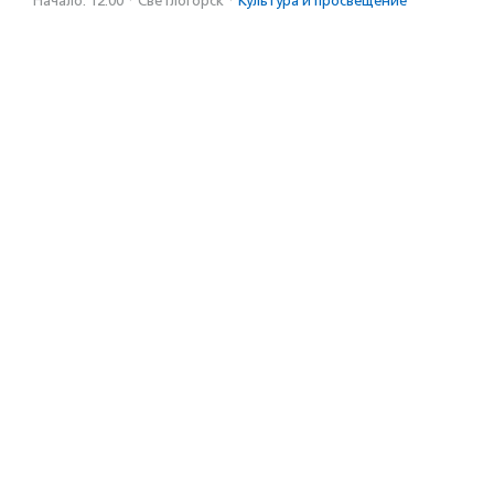
Начало: 12:00
·
Светлогорск
·
Культура и просвещение