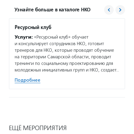
Узнайте больше в каталоге НКО
Ресурсный клуб
Фонд 
Услуги:
«Ресурсный клуб» обучает
Услуг
и консультирует сотрудников НКО, готовит
гранто
тренеров для НКО, которые проводят обучение
(в цел
на территории Самарской области, проводит
на ока
тренинги по социальному проектированию для
потенц
молодежных инициативных групп и НКО, создает…
по соц
Подробнее
Подро
ЕЩЁ МЕРОПРИЯТИЯ