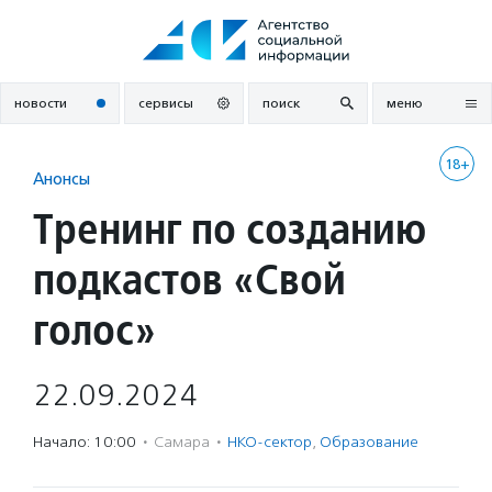
Перейти
к
содержанию
новости
сервисы
поиск
меню
18+
Анонсы
Тренинг по созданию
подкастов «Свой
голос»
22.09.2024
Начало: 10:00
·
Самара
·
НКО-сектор
,
Образование