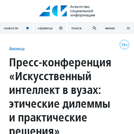
Перейти
к
содержанию
новости
сервисы
поиск
меню
18+
Анонсы
Пресс-конференция
«Искусственный
интеллект в вузах:
этические дилеммы
и практические
решения»