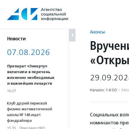
Перейти
к
содержанию
Анонсы
Новости
Вручен
07.08.2026
«Откры
Препарат «Энхерту»
включили в перечень
29.09.202
жизненно необходимых
и важнейших лекарств
Начало: 14:00
·
Мос
16:27
Клуб друзей пермской
физико-математической
Социальных воло
школы № 146 ищет
фандрайзера
номинантов прем
15:35
·
Прислано НКО