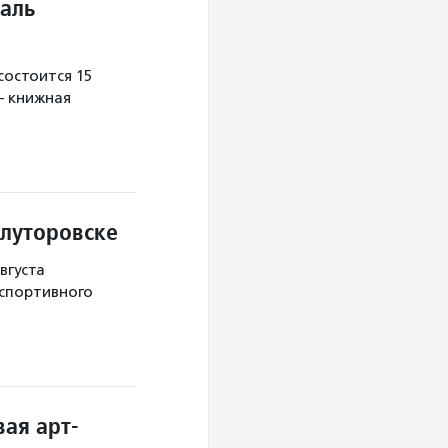
аль
остоится 15
— книжная
Ялуторовске
вгуста
 спортивного
ая арт-