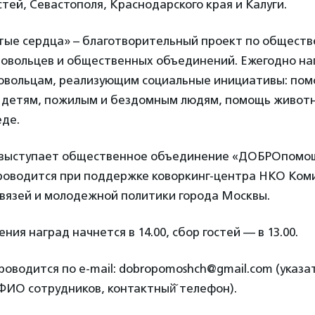
тей, Севастополя, Краснодарского края и Калуги.
ые сердца» – благотворительный проект по общест
овольцев и общественных объединений. Ежегодно на
овольцам, реализующим социальные инициативы: пом
 детям, пожилым и бездомным людям, помощь живот
де.
 выступает общественное объединение «ДОБРОпомо
оводится при поддержке коворкинг-центра НКО Ком
вязей и молодежной политики города Москвы.
ия наград начнется в 14.00, сбор гостей — в 13.00.
оводится по e-mail: dobropomoshch@gmail.com (указа
ФИО сотрудников, контактный̆ телефон).