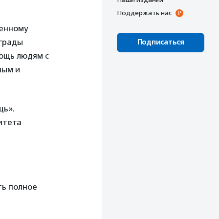
Поддержать нас
венному
грады
Подписаться
ощь людям с
ным и
щь».
итета
ть полное