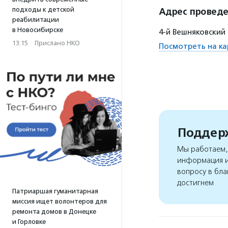
подходы к детской
Адрес провед
реабилитации
в Новосибирске
4-й Вешняковский 
13:15
·
Прислано НКО
Посмотреть на ка
Поддерж
Мы работаем, 
информация и
вопросу в бла
достигнем
Патриаршая гуманитарная
миссия ищет волонтеров для
ремонта домов в Донецке
и Горловке