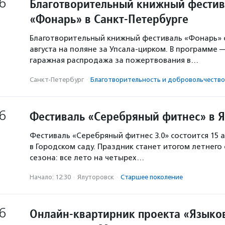
6
Благотворительный книжный фестив
«Фонарь» в Санкт-Петербурге
Благотворительный книжный фестиваль «Фонарь» с
августа на поляне за Упсала-цирком. В программе 
гаражная распродажа за пожертвования в…
Санкт-Петербург
·
Благотвори­тель­ность и доброволь­чест­во
6
Фестиваль «Серебряный фитнес» в 
Фестиваль «Серебряный фитнес 3.0» состоится 15 а
в Городском саду. Праздник станет итогом летнего
сезона: все лето на четырех…
Начало: 12:30
·
Ялуторовск
·
Старшее поколение
6
Онлайн-квартирник проекта «Языков