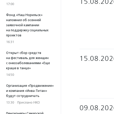
15.08.202
17:00
Фонд «Наш Норильск»
напомнил об осенней
заявочной кампании
на поддержку социальных
проектов
16:31
Открыт сбор средств
15.08.202
на фестиваль для женщин
с онкозаболеваниями «Еще
краше в танце»
14:50
Организация «Продвижение»
и компания «Инва-Титан»
будут сотрудничать
13:30
·
Прислано НКО
09.08.202
Пенсионеры Самарской