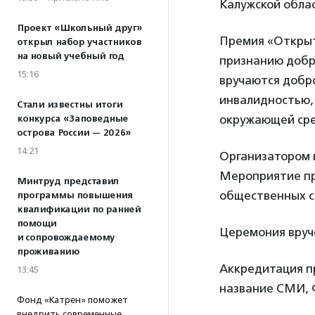
Калужской облас
Проект «Школьный друг»
Премия «Открыт
открыл набор участников
на новый учебный год
признанию добр
15:16
вручаются добр
инвалидностью,
Стали известны итоги
окружающей сре
конкурса «Заповедные
острова России — 2026»
14:21
Организатором
Мероприятие пр
Минтруд представил
общественных с
программы повышения
квалификации по ранней
помощи
Церемония вручен
и сопровождаемому
проживанию
Аккредитация пр
13:45
название СМИ, 
Фонд «Катрен» поможет
внедрить современные