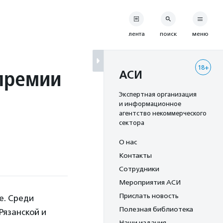
лента
поиск
меню
18+
 премии
АСИ
Экспертная организация
и информационное
агентство некоммерческого
сектора
О нас
Контакты
Сотрудники
Мероприятия АСИ
Прислать новость
е. Среди
Полезная библиотека
Рязанской и
Наши издания