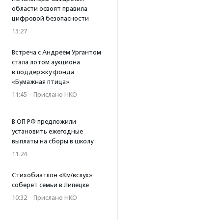
области освоят правила
цифровой безопасности
13:27
Встреча с Андреем Ургантом
стала лотом аукциона
в поддержку фонда
«Бумажная птица»
11:45
·
Прислано НКО
В ОП РФ предложили
установить ежегодные
выплаты на сборы в школу
11:24
Стихобиатлон «Км/вслух»
соберет семьи в Липецке
10:32
·
Прислано НКО