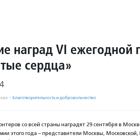
ие наград VI ежегодной
тые сердца»
4
ква
·
Благотвори­тель­ность и доброволь­чест­во
нтеров со всей страны наградят 29 сентября в Москв
ии этого года – представители Москвы, Московской, 