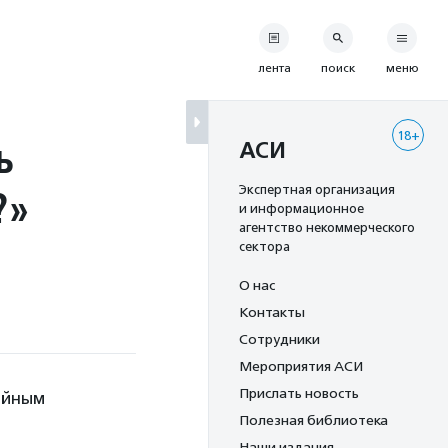
лента
поиск
меню
18+
ь
АСИ
?»
Экспертная организация
и информационное
агентство некоммерческого
сектора
О нас
Контакты
Сотрудники
Мероприятия АСИ
Прислать новость
ейным
Полезная библиотека
Наши издания