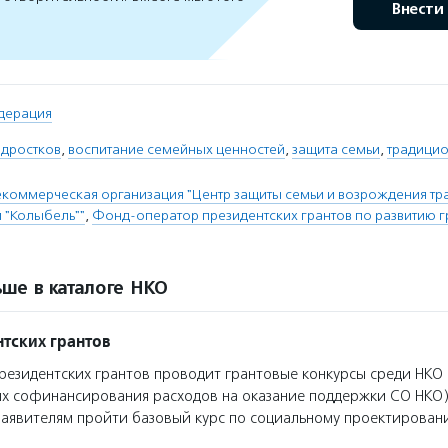
Внести
дерация
одростков
,
воспитание семейных ценностей
,
защита семьи
,
традици
коммерческая организация "Центр защиты семьи и возрождения т
 "Колыбель""
,
Фонд-оператор президентских грантов по развитию 
ше в каталоге НКО
тских грантов
езидентских грантов проводит грантовые конкурсы среди НКО 
ях софинансирования расходов на оказание поддержки СО НКО)
заявителям пройти базовый курс по социальному проектирован