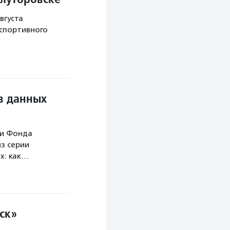
вгуста
 спортивного
в данных
ми Фонда
з серии
х: как…
ск»