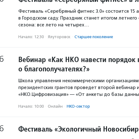
Фестиваль «Серебряный фитнес 3.0» состоится 15 а
в Городском саду. Праздник станет итогом летнего
сезона: все лето на четырех…
Начало: 12:30
·
Ялуторовск
·
Старшее поколение
6
Вебинар «Как НКО навести порядок 
о благополучателях?»
Школа управления некоммерческими организация
президентских грантов проведет второй вебинар и
«НКО.Цифровизация» — «От анкеты до базы данны
Начало: 10:00
·
Онлайн
·
НКО-сектор
6
Фестиваль «Экологичный Новосибир