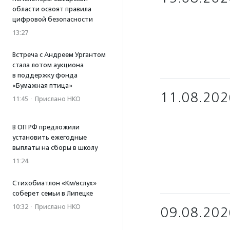
области освоят правила
цифровой безопасности
13:27
Встреча с Андреем Ургантом
стала лотом аукциона
в поддержку фонда
«Бумажная птица»
11.08.202
11:45
·
Прислано НКО
В ОП РФ предложили
установить ежегодные
выплаты на сборы в школу
11:24
Стихобиатлон «Км/вслух»
соберет семьи в Липецке
10:32
·
Прислано НКО
09.08.202