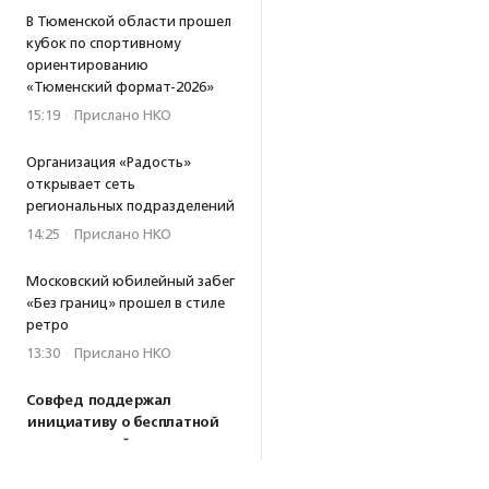
В Тюменской области прошел
кубок по спортивному
ориентированию
«Тюменский формат-2026»
15:19
·
Прислано НКО
Организация «Радость»
открывает сеть
региональных подразделений
14:25
·
Прислано НКО
Московский юбилейный забег
«Без границ» прошел в стиле
ретро
13:30
·
Прислано НКО
Совфед поддержал
инициативу о бесплатной
юридической помощи
сиротам старше 23 лет