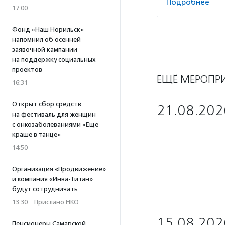
Подробнее
17:00
Фонд «Наш Норильск»
напомнил об осенней
заявочной кампании
на поддержку социальных
проектов
ЕЩЁ МЕРОПР
16:31
Открыт сбор средств
21.08.202
на фестиваль для женщин
с онкозаболеваниями «Еще
краше в танце»
14:50
Организация «Продвижение»
и компания «Инва-Титан»
будут сотрудничать
13:30
·
Прислано НКО
15.08.202
Пенсионеры Самарской