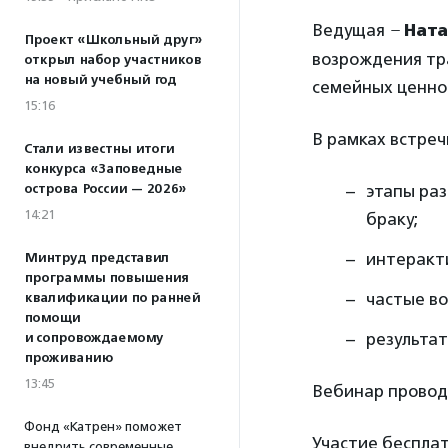
Ведущая
–
Нат
Проект «Школьный друг»
возрождения тр
открыл набор участников
на новый учебный год
семейных ценнос
15:16
В рамках встреч
Стали известны итоги
конкурса «Заповедные
острова России — 2026»
этапы ра
14:21
браку;
интеракти
Минтруд представил
программы повышения
частые во
квалификации по ранней
помощи
результа
и сопровождаемому
проживанию
13:45
Вебинар провод
Фонд «Катрен» поможет
Участие бесплат
внедрить современные