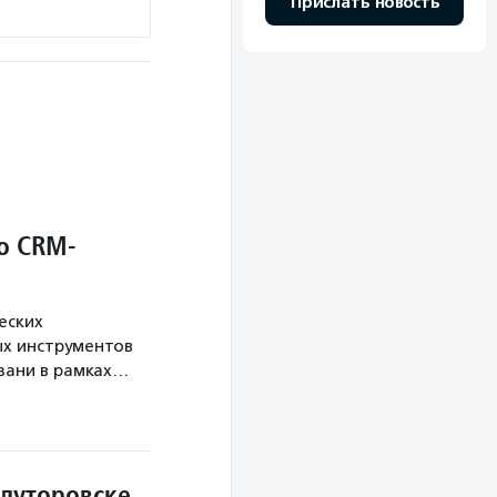
Прислать новость
о CRM-
еских
х инструментов
язани в рамках…
Ялуторовске