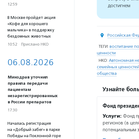
12:59
достигнем
В Москве пройдет акция
«Кофе для хорошего
мальчика» в поддержку
Российская Фе
бездомных животных
10:52
·
Прислано НКО
ТЕГИ:
воспитание п
ценности
06.08.2026
НКО:
Автономная не
семейных ценностей
общества
Минздрав уточнил
правила передачи
Узнайте боль
пациентам
незарегистрированных
в России препаратов
Фонд президен
17:30
Услуги:
Фонд пр
регионов (в цел
Началась регистрация
потенциальным 
на «Добрый забег» в парке
Победы на Поклонной горе