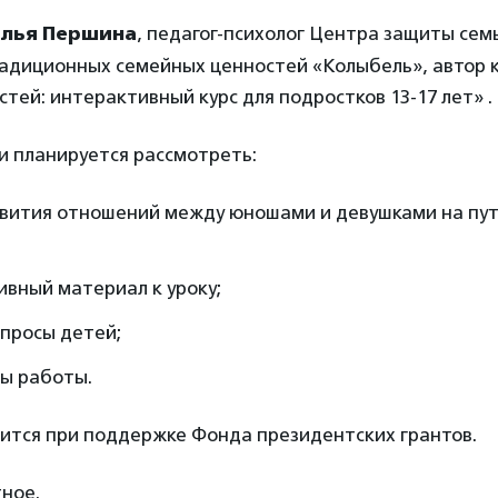
алья Першина
, педагог-психолог Центра защиты сем
адиционных семейных ценностей «Колыбель», автор к
тей: интерактивный курс для подростков 13-17 лет» .
и планируется рассмотреть:
звития отношений между юношами и девушками на пут
вный материал к уроку;
просы детей;
ты работы.
ится при поддержке Фонда президентских грантов.
ное.