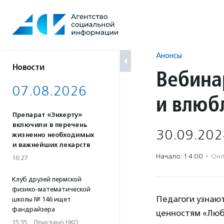
Перейти
к
содержанию
Анонсы
Новости
Вебина
07.08.2026
и влюб
Препарат «Энхерту»
включили в перечень
30.09.202
жизненно необходимых
и важнейших лекарств
Начало: 14:00
·
Онл
16:27
Клуб друзей пермской
физико-математической
Педагоги узнаю
школы № 146 ищет
фандрайзера
ценностям «Любо
15:35
·
Прислано НКО