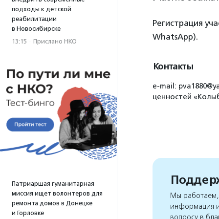
подходы к детской
реабилитации
Регистрация уча
в Новосибирске
WhatsApp).
13:15
·
Прислано НКО
Контакты
e-mail: pva1880@
ценностей «Колы
Поддерж
Патриаршая гуманитарная
миссия ищет волонтеров для
Мы работаем, 
ремонта домов в Донецке
информация и
и Горловке
вопросу в бла