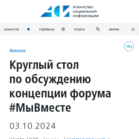
Перейти
к
содержанию
новости
сервисы
поиск
меню
18+
Анонсы
Круглый стол
по обсуждению
концепции форума
#МыВместе
03.10.2024