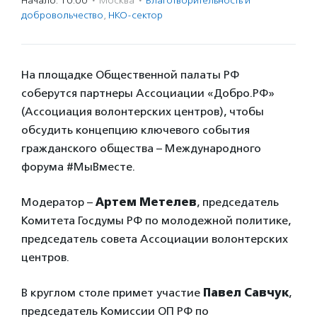
Начало: 10:00
·
Москва
·
Благотвори­тель­ность и
доброволь­чест­во
,
НКО-сектор
На площадке Общественной палаты РФ
соберутся партнеры Ассоциации «Добро.РФ»
(Ассоциация волонтерских центров), чтобы
обсудить концепцию ключевого события
гражданского общества – Международного
форума #МыВместе.
Модератор –
Артем Метелев
, председатель
Комитета Госдумы РФ по молодежной политике,
председатель совета Ассоциации волонтерских
центров.
В круглом столе примет участие
Павел Савчук
,
председатель Комиссии ОП РФ по