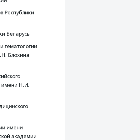
сии
ов Республики
ки Беларусь
 и гематологии
.Н. Блохина
сийского
 имени Н.И.
дицинского
ии имени
ской академии