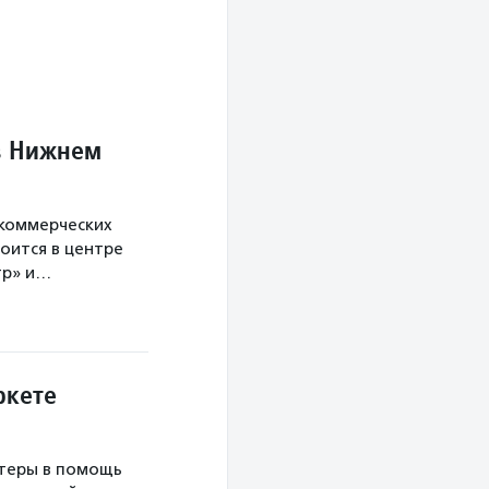
в Нижнем
екоммерческих
оится в центре
тр» и…
ркете
теры в помощь