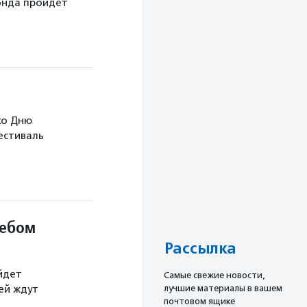
онда пройдет
ко Дню
Фестиваль
небом
Рассылка
йдет
Cамые свежие новости,
лучшие материалы в вашем
тей ждут
почтовом ящике