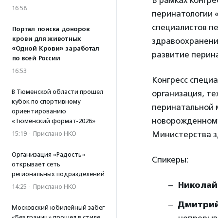
В рамках конгре
16:58
перинатологии «
специалистов п
Портал поиска доноров
крови для животных
здравоохранени
«Одной Крови» заработал
развитие перин
по всей России
16:53
Конгресс специ
В Тюменской области прошел
организация, те
кубок по спортивному
перинатальной 
ориентированию
новорожденному
«Тюменский формат-2026»
Министерства з
15:19
·
Прислано НКО
Организация «Радость»
Спикеры:
открывает сеть
региональных подразделений
Николай
14:25
·
Прислано НКО
Дмитрий
Московский юбилейный забег
«Без границ» прошел в стиле