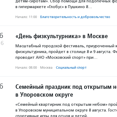
детям-сиротам». Сбор помощи для подопечных ф
в гипермаркете «Глобус» в Пушкино 8…
Начало: 11:00
·
Благотвори­тель­ность и доброволь­чест­во
6
«День физкультурника» в Москве
26
Масштабный городской фестиваль, приуроченный 
физкультурника, пройдет в столице 8 и 9 августа. 
проводит АНО «Московский спорт» при…
Начало: 08:00
·
Москва
·
Социальный спорт
6
Семейный праздник под открытым 
в Упоровском округе
«Семейный квартирник под открытым небом» про
в Упоровском муниципальном округе 8 августа. Гос
спортивные игры для отцов и детей,…