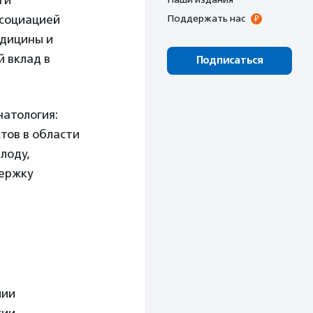
ти
ссоциацией
Поддержать нас
едицины и
 вклад в
Подписаться
атология:
тов в области
лоду,
держку
мии