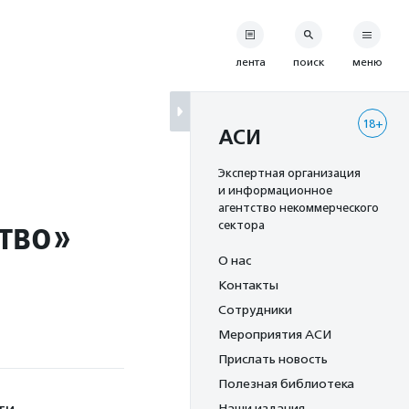
лента
поиск
меню
18+
АСИ
Экспертная организация
и информационное
агентство некоммерческого
ство»
сектора
О нас
Контакты
Сотрудники
Мероприятия АСИ
Прислать новость
Полезная библиотека
Наши издания