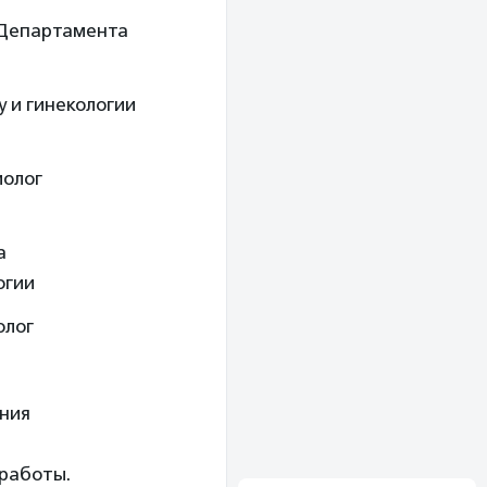
 Департамента
у и гинекологии
иолог
а
огии
олог
ения
работы.