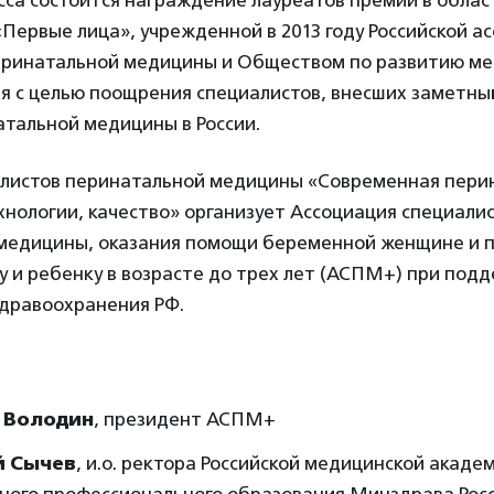
сса состоится награждение лауреатов премии в облас
Первые лица», учрежденной в 2013 году Российской а
еринатальной медицины и Обществом по развитию м
я с целью поощрения специалистов, внесших заметный
атальной медицины в России.
алистов перинатальной медицины «Современная перин
хнологии, качество» организует Ассоциация специалис
медицины, оказания помощи беременной женщине и п
 и ребенку в возрасте до трех лет (АСПМ+) при под
дравоохранения РФ.
 Володин
, президент АСПМ+
 Сычев
, и.о. ректора Российской медицинской акаде