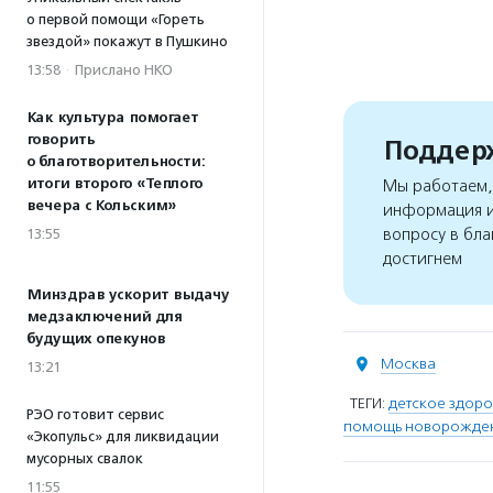
о первой помощи «Гореть
звездой» покажут в Пушкино
13:58
·
Прислано НКО
Как культура помогает
говорить
Поддерж
о благотворительности:
итоги второго «Теплого
Мы работаем, 
вечера с Кольским»
информация и
вопросу в бла
13:55
достигнем
Минздрав ускорит выдачу
медзаключений для
будущих опекунов
Москва
13:21
ТЕГИ:
детское здоро
РЭО готовит сервис
помощь новорожде
«Экопульс» для ликвидации
мусорных свалок
11:55