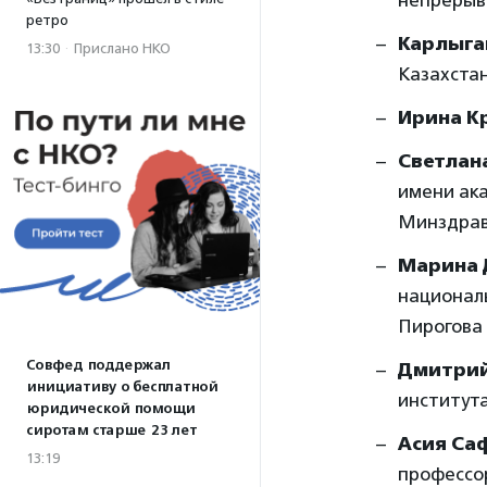
непрерыв
ретро
Карлыг
13:30
·
Прислано НКО
Казахста
Ирина К
Светлан
имени ак
Минздрав
Марина 
националь
Пирогова
Совфед поддержал
Дмитрий
инициативу о бесплатной
институт
юридической помощи
сиротам старше 23 лет
Асия Са
13:19
профессо