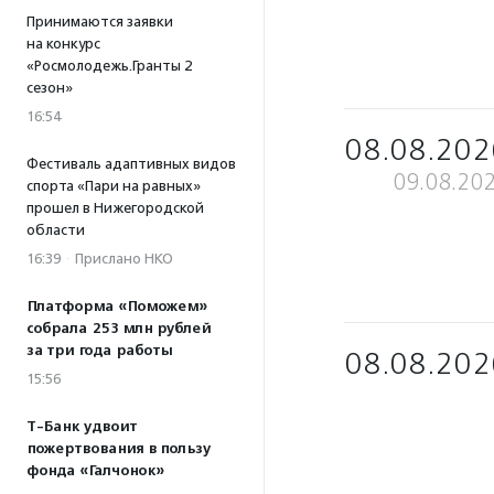
Принимаются заявки
на конкурс
«Росмолодежь.Гранты 2
сезон»
16:54
08.08.202
Фестиваль адаптивных видов
09.08.20
спорта «Пари на равных»
прошел в Нижегородской
области
16:39
·
Прислано НКО
Платформа «Поможем»
собрала 253 млн рублей
за три года работы
08.08.202
15:56
Т-Банк удвоит
пожертвования в пользу
фонда «Галчонок»