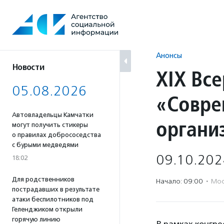
Перейти
к
содержанию
Анонсы
Новости
XIX Вс
05.08.2026
«Совре
Автовладельцы Камчатки
органи
могут получить стикеры
о правилах добрососедства
с бурыми медведями
09.10.202
18:02
Для родственников
Начало: 09:00
·
Мос
пострадавших в результате
атаки беспилотников под
Геленджиком открыли
горячую линию