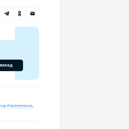
 вклад
ощь беременным
,