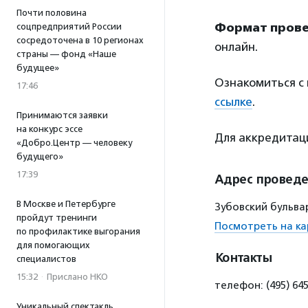
Почти половина
Формат прове
соцпредприятий России
сосредоточена в 10 регионах
онлайн.
страны — фонд «Наше
будущее»
Ознакомиться с
17:46
ссылке
.
Принимаются заявки
на конкурс эссе
Для аккредита
«Добро.Центр — человеку
будущего»
17:39
Адрес провед
В Москве и Петербурге
Зубовский бульвар
пройдут тренинги
Посмотреть на ка
по профилактике выгорания
для помогающих
Контакты
специалистов
15:32
·
Прислано НКО
телефон: (495) 645
Уникальный спектакль