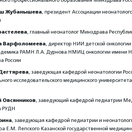
ного профессионального образования Минздрава Рос
аш Жубанышева
, президент Ассоциации неонатолог
н
растелева
, главный неонатолог Минздрава Республи
а Варфоломеева
, директор НИИ детской онкологии
адемика РАМН Л.А. Дурнова НМИЦ онкологии имени Н
а России
Дегтярева
, заведующая кафедрой неонатологии Рос
ного исследовательского медицинского университета
 Овсянников
, заведующий кафедрой педиатрии Ме
а РУДН
фина
, заведующая кафедрой педиатрии и неонатолог
ра Е.М. Лепского Казанской государственной медицин