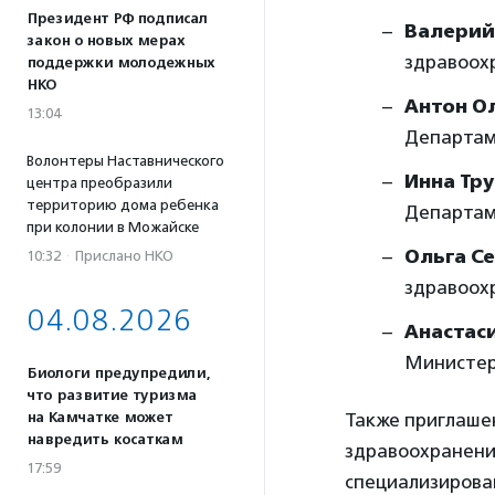
Президент РФ подписал
Валерий
закон о новых мерах
здравоох
поддержки молодежных
НКО
Антон О
13:04
Департам
Волонтеры Наставнического
Инна Тр
центра преобразили
территорию дома ребенка
Департам
при колонии в Можайске
Ольга С
10:32
·
Прислано НКО
здравоохр
04.08.2026
Анастас
Министер
Биологи предупредили,
что развитие туризма
на Камчатке может
Также приглаше
навредить косаткам
здравоохранени
17:59
специализирова