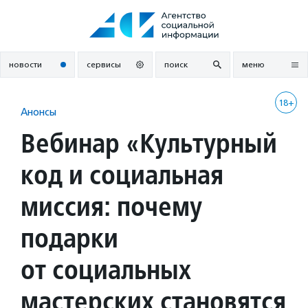
Перейти
к
содержанию
новости
сервисы
поиск
меню
18+
Анонсы
Вебинар «Культурный
код и социальная
миссия: почему
подарки
от социальных
мастерских становятся