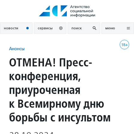
Перейти
к
содержанию
новости
сервисы
поиск
меню
18+
Анонсы
ОТМЕНА! Пресс-
конференция,
приуроченная
к Всемирному дню
борьбы с инсультом