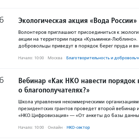
6
Экологическая акция «Вода России»
Волонтеров приглашают присоединиться к экологи
акции на территории парка «Кузьминки-Люблино». 
добровольцы приведут в порядок берег пруда и в
Начало: 10:00
·
Москва
·
Благотвори­тель­ность и доброволь­ч
6
Вебинар «Как НКО навести порядок 
о благополучателях?»
Школа управления некоммерческими организация
президентских грантов проведет второй вебинар и
«НКО.Цифровизация» — «От анкеты до базы данны
Начало: 10:00
·
Онлайн
·
НКО-сектор