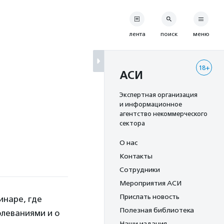
лента
поиск
меню
18+
АСИ
Экспертная организация
и информационное
агентство некоммерческого
сектора
О нас
Контакты
Сотрудники
Мероприятия АСИ
Прислать новость
инаре, где
Полезная библиотека
олеваниями и о
Наши издания