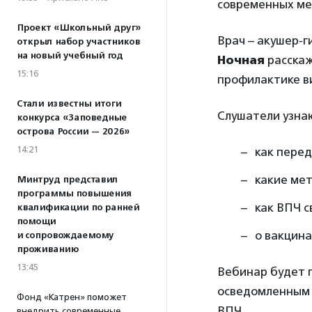
современных ме
Проект «Школьный друг»
Врач – акушер-г
открыл набор участников
на новый учебный год
Ночная
расскаж
15:16
профилактике ви
Стали известны итоги
Слушатели узна
конкурса «Заповедные
острова России — 2026»
14:21
как перед
какие мет
Минтруд представил
программы повышения
как ВПЧ с
квалификации по ранней
помощи
о вакцина
и сопровождаемому
проживанию
13:45
Вебинар будет п
осведомленным 
Фонд «Катрен» поможет
ВПЧ.
внедрить современные