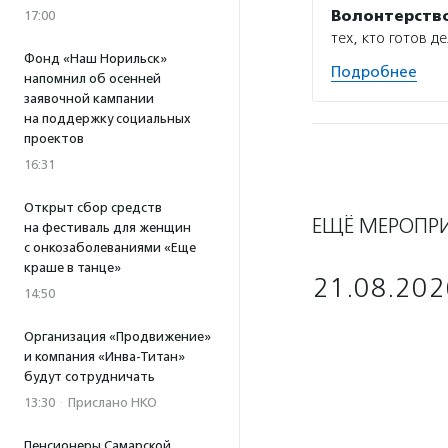
Волонтерств
17:00
тех, кто готов 
Фонд «Наш Норильск»
Подробнее
напомнил об осенней
заявочной кампании
на поддержку социальных
проектов
16:31
Открыт сбор средств
ЕЩЁ МЕРОПР
на фестиваль для женщин
с онкозаболеваниями «Еще
краше в танце»
21.08.202
14:50
Организация «Продвижение»
и компания «Инва-Титан»
будут сотрудничать
13:30
·
Прислано НКО
Пенсионеры Самарской