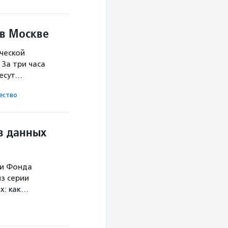
 в Москве
ческой
За три часа
несут…
ест­во
в данных
ми Фонда
з серии
х: как…