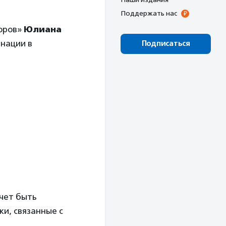
Поддержать нас
доров»
Юлиана
инации в
Подписаться
очет быть
и, связанные с