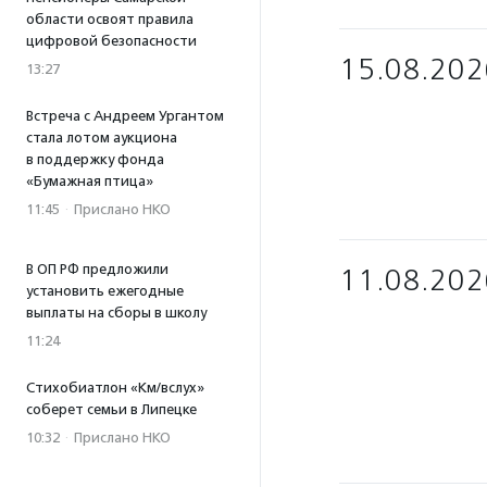
области освоят правила
цифровой безопасности
15.08.202
13:27
Встреча с Андреем Ургантом
стала лотом аукциона
в поддержку фонда
«Бумажная птица»
11:45
·
Прислано НКО
В ОП РФ предложили
11.08.202
установить ежегодные
выплаты на сборы в школу
11:24
Стихобиатлон «Км/вслух»
соберет семьи в Липецке
10:32
·
Прислано НКО