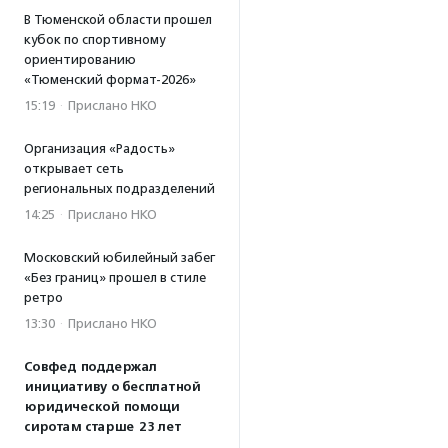
В Тюменской области прошел
кубок по спортивному
ориентированию
«Тюменский формат-2026»
15:19
·
Прислано НКО
Организация «Радость»
открывает сеть
региональных подразделений
14:25
·
Прислано НКО
Московский юбилейный забег
«Без границ» прошел в стиле
ретро
13:30
·
Прислано НКО
Совфед поддержал
инициативу о бесплатной
юридической помощи
сиротам старше 23 лет