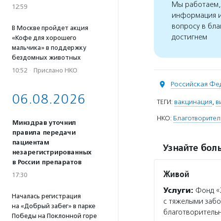
Мы работаем, 
12:59
информация и
вопросу в бла
В Москве пройдет акция
достигнем
«Кофе для хорошего
мальчика» в поддержку
бездомных животных
10:52
·
Прислано НКО
Российская Фе
06.08.2026
ТЕГИ:
вакцинация
,
в
НКО:
Благотворите
Минздрав уточнил
правила передачи
пациентам
Узнайте боль
незарегистрированных
в России препаратов
Живой
17:30
Услуги:
Фонд «Ж
Началась регистрация
с тяжелыми забо
на «Добрый забег» в парке
благотворительн
Победы на Поклонной горе