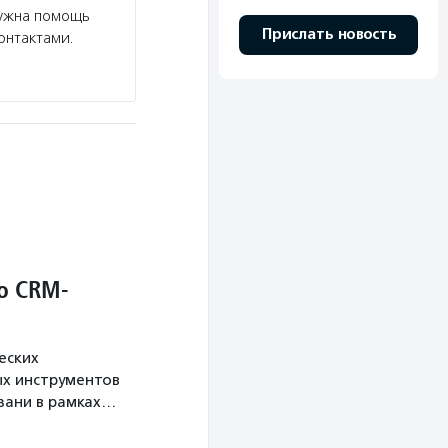
нужна помощь
Прислать новость
онтактами.
о CRM-
еских
х инструментов
язани в рамках…