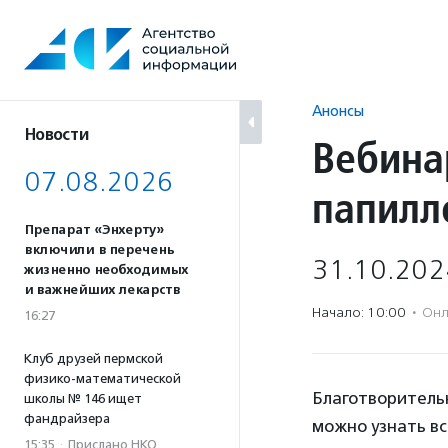
Перейти
к
содержанию
Анонсы
Новости
Вебина
07.08.2026
папилл
Препарат «Энхерту»
включили в перечень
31.10.202
жизненно необходимых
и важнейших лекарств
Начало: 10:00
·
Онл
16:27
Клуб друзей пермской
физико-математической
Благотворитель
школы № 146 ищет
фандрайзера
можно узнать вс
15:35
·
Прислано НКО