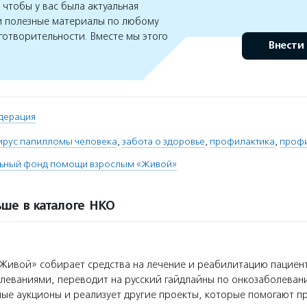
чтобы у вас была актуальная
 полезные материалы по любому
готворительности. Вместе мы этого
Внести
дерация
ирус папилломы человека
,
забота о здоровье
,
профилактика
,
профи
льный фонд помощи взрослым «Живой»
ше в каталоге НКО
ивой» собирает средства на лечение и реабилитацию пациент
леваниями, переводит на русский гайдлайны по онкозаболеван
ые аукционы и реализует другие проекты, которые помогают п