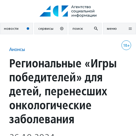
Перейти
к
содержанию
новости
сервисы
поиск
меню
18+
Анонсы
Региональные «Игры
победителей» для
детей, перенесших
онкологические
заболевания