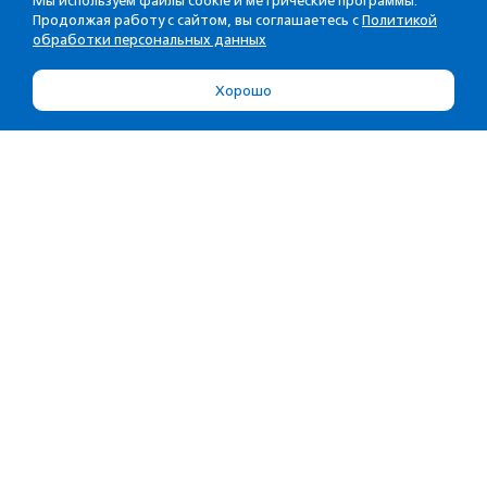
Мы используем файлы cookie и метрические программы.
Продолжая работу с сайтом, вы соглашаетесь с
Политикой
обработки персональных данных
Хорошо