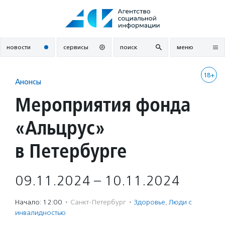
Перейти
к
содержанию
новости
сервисы
поиск
меню
18+
Анонсы
Мероприятия фонда
«Альцрус»
в Петербурге
09.11.2024 – 10.11.2024
Начало: 12:00
·
Санкт-Петербург
·
Здоровье
,
Люди с
инвалидностью