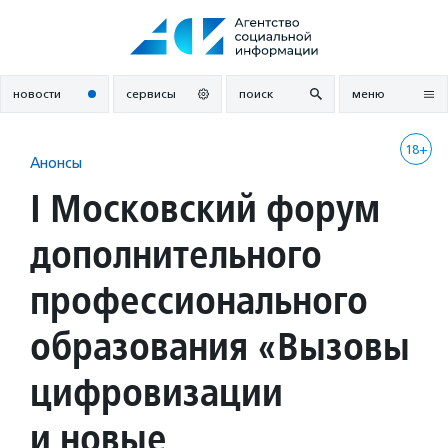
Перейти
к
содержанию
новости
сервисы
поиск
меню
18+
Анонсы
I Московский форум
дополнительного
профессионального
образования «Вызовы
цифровизации
и новые