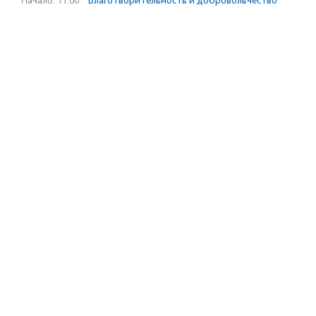
Начало: 11:00
·
Благотвори­тель­ность и доброволь­чест­во