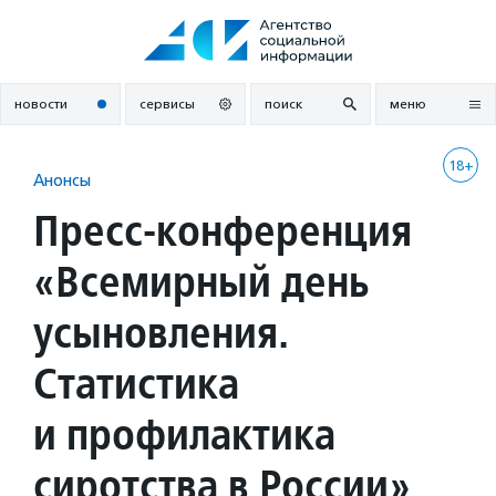
Перейти
к
содержанию
новости
сервисы
поиск
меню
18+
Анонсы
Пресс-конференция
«Всемирный день
усыновления.
Статистика
и профилактика
сиротства в России»