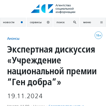
Перейти
к
содержанию
новости
сервисы
поиск
меню
18+
Анонсы
Экспертная дискуссия
«Учреждение
национальной премии
“Ген добра”»
19.11.2024