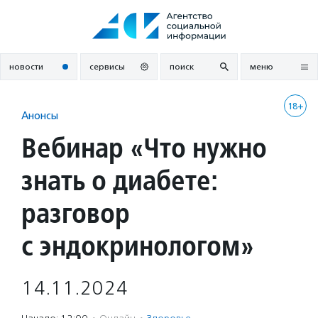
Перейти
к
содержанию
новости
сервисы
поиск
меню
18+
Анонсы
Вебинар «Что нужно
знать о диабете:
разговор
с эндокринологом»
14.11.2024