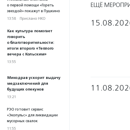
ЕЩЁ МЕРОПР
о первой помощи «Гореть
звездой» покажут в Пушкино
13:58
·
Прислано НКО
15.08.202
Как культура помогает
говорить
о благотворительности:
итоги второго «Теплого
вечера с Кольским»
13:55
Минздрав ускорит выдачу
медзаключений для
11.08.202
будущих опекунов
13:21
РЭО готовит сервис
«Экопульс» для ликвидации
мусорных свалок
11:55