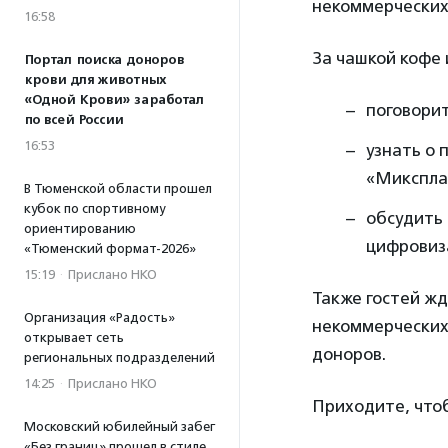
некоммерческих
16:58
За чашкой кофе 
Портал поиска доноров
крови для животных
«Одной Крови» заработал
поговорит
по всей России
16:53
узнать о
«Микспла
В Тюменской области прошел
кубок по спортивному
обсудить 
ориентированию
цифровиз
«Тюменский формат-2026»
15:19
·
Прислано НКО
Также гостей жд
Организация «Радость»
некоммерческих 
открывает сеть
доноров.
региональных подразделений
14:25
·
Прислано НКО
Приходите, что
Московский юбилейный забег
«Без границ» прошел в стиле