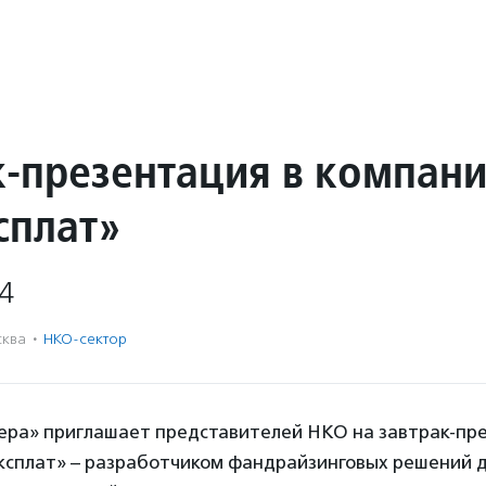
к-презентация в компан
сплат»
4
ква
·
НКО-сектор
ера» приглашает представителей НКО на завтрак-пр
ксплат» – разработчиком фандрайзинговых решений 