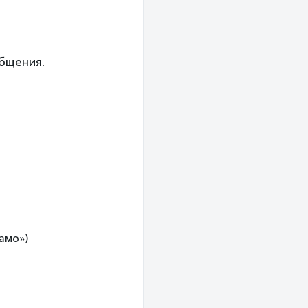
общения.
намо»)