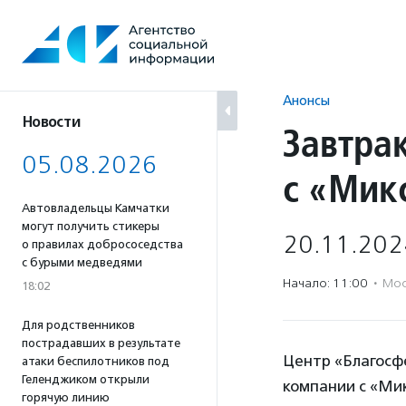
Перейти
к
содержанию
Анонсы
Новости
Завтра
05.08.2026
с «Мик
Автовладельцы Камчатки
могут получить стикеры
20.11.202
о правилах добрососедства
с бурыми медведями
Начало: 11:00
·
Мос
18:02
Для родственников
пострадавших в результате
Центр «Благосф
атаки беспилотников под
Геленджиком открыли
компании с «Ми
горячую линию