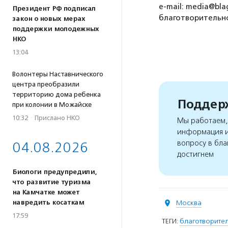
e-mail: media@bla
Президент РФ подписал
благотворительно
закон о новых мерах
поддержки молодежных
НКО
13:04
Волонтеры Наставнического
центра преобразили
территорию дома ребенка
Поддерж
при колонии в Можайске
10:32
·
Прислано НКО
Мы работаем, 
информация и
вопросу в бла
04.08.2026
достигнем
Биологи предупредили,
что развитие туризма
на Камчатке может
навредить косаткам
Москва
17:59
ТЕГИ:
благотворите