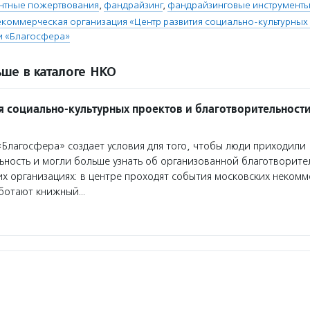
нтные пожертвования
,
фандрайзинг
,
фандрайзинговые инструмент
коммерческая организация «Центр развития социально-культурных 
и «Благосфера»
ше в каталоге НКО
я социально-культурных проектов и благотворительност
Благосфера» создает условия для того, чтобы люди приходили
ьность и могли больше узнать об организованной благотворите
х организациях: в центре проходят события московских некомм
аботают книжный…