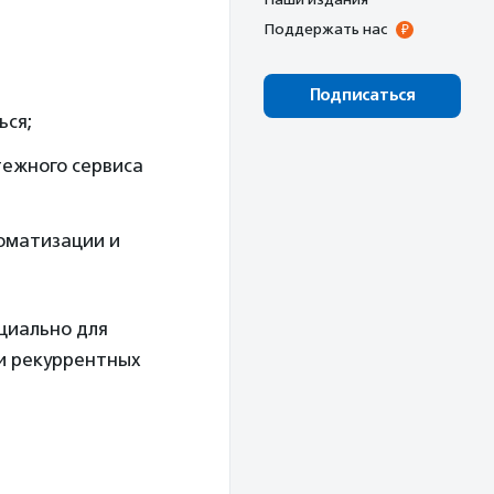
Поддержать нас
Подписаться
ься;
тежного сервиса
томатизации и
циально для
 и рекуррентных