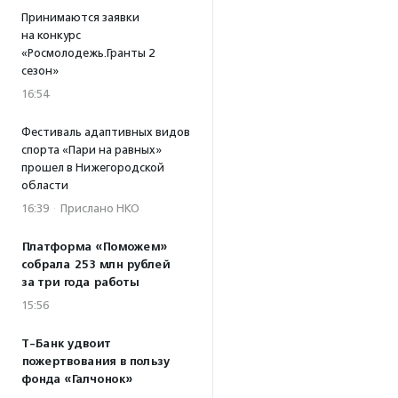
Принимаются заявки
на конкурс
«Росмолодежь.Гранты 2
сезон»
16:54
Фестиваль адаптивных видов
спорта «Пари на равных»
прошел в Нижегородской
области
16:39
·
Прислано НКО
Платформа «Поможем»
собрала 253 млн рублей
за три года работы
15:56
Т-Банк удвоит
пожертвования в пользу
фонда «Галчонок»