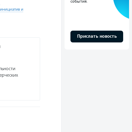
события.
ы
инициатив и
Прислать новость
и
льности
ерческих