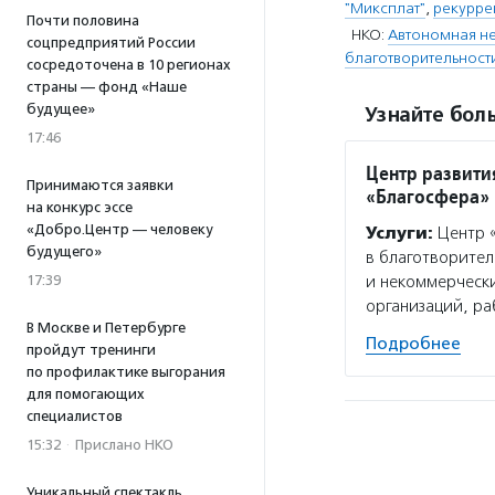
"Миксплат"
,
рекурре
Почти половина
НКО:
Автономная не
соцпредприятий России
благотворительност
сосредоточена в 10 регионах
страны — фонд «Наше
будущее»
Узнайте боль
17:46
Центр развити
Принимаются заявки
«Благосфера»
на конкурс эссе
«Добро.Центр — человеку
Услуги:
Центр «
будущего»
в благотворител
17:39
и некоммерчески
организаций, р
В Москве и Петербурге
Подробнее
пройдут тренинги
по профилактике выгорания
для помогающих
специалистов
15:32
·
Прислано НКО
Уникальный спектакль