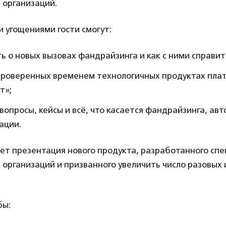
 организаций.
и угощениями гости смогут:
ь о новых вызовах фандрайзинга и как с ними справит
 проверенных временем технологичных продуктах пла
т»;
вопросы, кейсы и всё, что касается фандрайзинга, ав
ации.
ет презентация нового продукта, разработанного спе
организаций и призванного увеличить число разовых
бы: