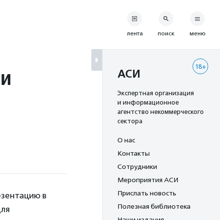
лента
поиск
меню
18+
ии
АСИ
Экспертная организация
и информационное
агентство некоммерческого
сектора
О нас
Контакты
Сотрудники
Мероприятия АСИ
Прислать новость
езентацию в
Полезная библиотека
для
Наши издания