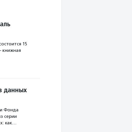
аль
остоится 15
— книжная
в данных
ми Фонда
з серии
х: как…