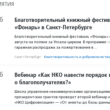
ИЯТИЯ
6
Благотворительный книжный фестив
«Фонарь» в Санкт-Петербурге
Благотворительный книжный фестиваль «Фонарь» с
августа на поляне за Упсала-цирком. В программе 
гаражная распродажа за пожертвования в…
Санкт-Петербург
·
Благотвори­тель­ность и доброволь­чест­во
6
Вебинар «Как НКО навести порядок 
о благополучателях?»
Школа управления некоммерческими организация
президентских грантов проведет второй вебинар и
«НКО.Цифровизация» — «От анкеты до базы данны