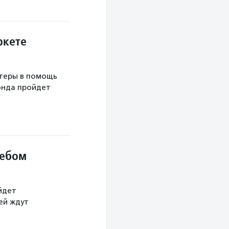
ркете
теры в помощь
онда пройдет
небом
йдет
тей ждут