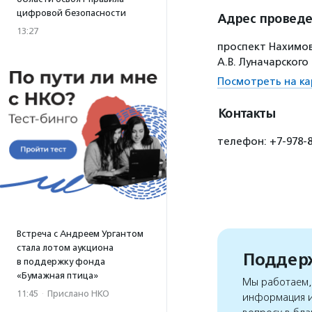
цифровой безопасности
Адрес провед
13:27
проспект Нахимов
А.В. Луначарского
Посмотреть на ка
Контакты
телефон: +7-978-
Встреча с Андреем Ургантом
стала лотом аукциона
Поддерж
в поддержку фонда
«Бумажная птица»
Мы работаем, 
11:45
·
Прислано НКО
информация и