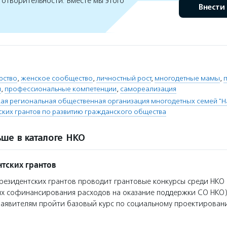
готворительности. Вместе мы этого
Внести
рство
,
женское сообщество
,
личностный рост
,
многодетные мамы
,
й
,
профессиональные компетенции
,
самореализация
ая региональная общественная организация многодетных семей "Н
ских грантов по развитию гражданского общества
ше в каталоге НКО
тских грантов
езидентских грантов проводит грантовые конкурсы среди НКО 
ях софинансирования расходов на оказание поддержки СО НКО)
заявителям пройти базовый курс по социальному проектирован