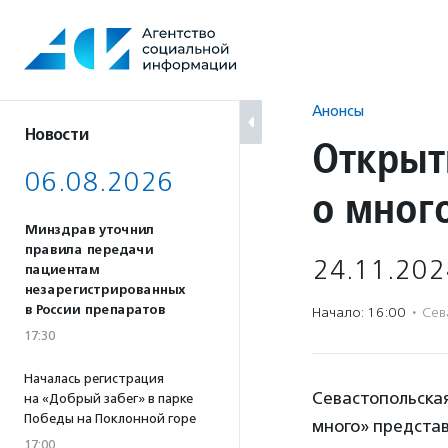
Перейти
к
содержанию
Анонсы
Новости
Открыт
06.08.2026
о мног
Минздрав уточнил
правила передачи
24.11.202
пациентам
незарегистрированных
в России препаратов
Начало: 16:00
·
Сев
17:30
Началась регистрация
Севастопольска
на «Добрый забег» в парке
Победы на Поклонной горе
много» предста
17:00