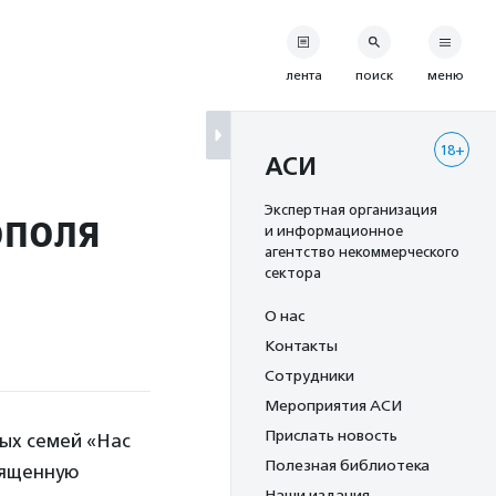
лента
поиск
меню
18+
АСИ
ополя
Экспертная организация
и информационное
агентство некоммерческого
сектора
О нас
Контакты
Сотрудники
Мероприятия АСИ
Прислать новость
ых семей «Нас
Полезная библиотека
вященную
Наши издания