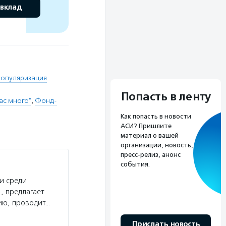
 вклад
популяризация
Попасть в ленту
ас много"
,
Фонд-
Как попасть в новости
АСИ? Пришлите
материал о вашей
организации, новость,
пресс-релиз, анонс
события.
и среди
, предлагает
ию, проводит…
Прислать новость