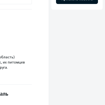
область)
, их питомцев
руга.
аль