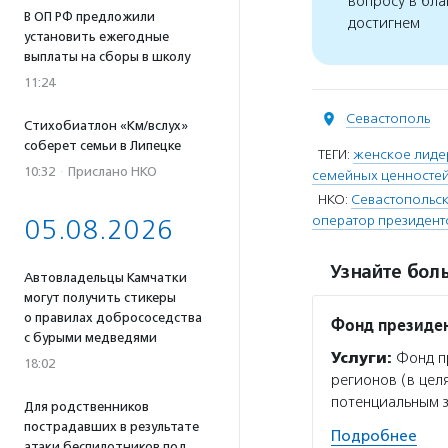
вопросу в бла
В ОП РФ предложили
достигнем
установить ежегодные
выплаты на сборы в школу
11:24
Севастополь
Стихобиатлон «Км/вслух»
соберет семьи в Липецке
ТЕГИ:
женское лиде
10:32
·
Прислано НКО
семейных ценносте
НКО:
Севастопольск
оператор президент
05.08.2026
Узнайте боль
Автовладельцы Камчатки
могут получить стикеры
о правилах добрососедства
Фонд президен
с бурыми медведями
Услуги:
Фонд пр
18:02
регионов (в цел
потенциальным 
Для родственников
пострадавших в результате
Подробнее
атаки беспилотников под