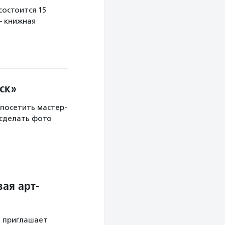
остоится 15
— книжная
ск»
 посетить мастер-
 сделать фото
ая арт-
й приглашает