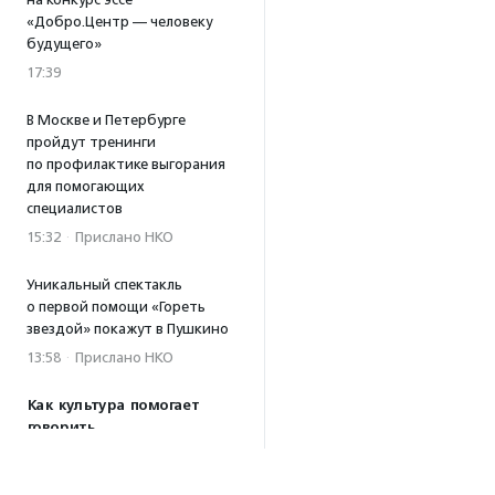
«Добро.Центр — человеку
будущего»
17:39
В Москве и Петербурге
пройдут тренинги
по профилактике выгорания
для помогающих
специалистов
15:32
·
Прислано НКО
Уникальный спектакль
о первой помощи «Гореть
звездой» покажут в Пушкино
13:58
·
Прислано НКО
Как культура помогает
говорить
о благотворительности:
итоги второго «Теплого
вечера с Кольским»