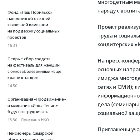
многодетным ма
наряду с воспит
Фонд «Наш Норильск»
напомнил об осенней
заявочной кампании
Проект реализу
на поддержку социальных
труда и социаль
проектов
кондитерских «
16:31
Открыт сбор средств
На пресс-конфе
на фестиваль для женщин
основных напра
с онкозаболеваниями «Еще
имиджа многоде
краше в танце»
14:50
сетях и СМИ); л
информационно-
Организация «Продвижение»
дела (семинары
и компания «Инва-Титан»
будут сотрудничать
социальной защи
13:30
·
Прислано НКО
Приглашены уча
Пенсионеры Самарской
области освоят правила