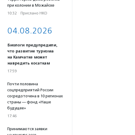
при колонии в Можайске
10:32
·
Прислано НКО
04.08.2026
Биологи предупредили,
что развитие туризма
на Камчатке может
навредить косаткам
17:59
Почти половина
соцпредприятий России
сосредоточена в 10 регионах
страны — фонд «Наше
будущее»
17:46
Принимаются заявки
на конкурс эссе