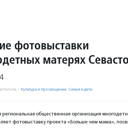
ие фотовыставки
одетных матерях Севаст
4
астополь
·
Культура и просвещение
,
Семья и дети
я региональная общественная организация многодетн
вляет фотовыставку проекта «Больше чем мама», пос