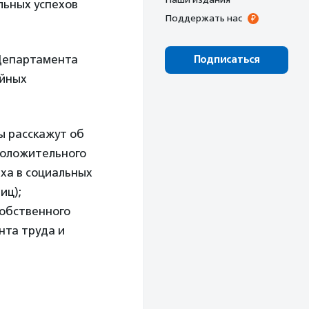
льных успехов
Поддержать нас
 Департамента
Подписаться
ейных
ы расскажут об
положительного
ха в социальных
иц);
собственного
нта труда и