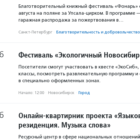
Благотворительный книжный фестиваль «Фонарь» с
августа на поляне за Упсала-цирком. В программе 
гаражная распродажа за пожертвования в…
Санкт-Петербург
·
Благотвори­тель­ность и доброволь­чест­во
6
Фестиваль «Экологичный Новосибир
Посетители смогут участвовать в квесте «ЭкоСиб»,
классы, посмотреть развлекательную программу и
в специально оформленных зонах.
Начало: 12:00
·
Новосибирск
·
Город
6
Онлайн-квартирник проекта «Языков
резиденция. Музыка слова»
Ресурсный центр в сфере национальных отношени