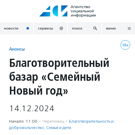
Перейти
к
содержанию
новости
сервисы
поиск
меню
18+
Анонсы
Благотворительный
базар «Семейный
Новый год»
14.12.2024
Начало: 11:00
·
Череповец
·
Благотвори­тель­ность и
доброволь­чест­во
,
Семья и дети