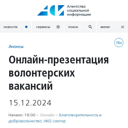
Перейти
к
содержанию
новости
сервисы
поиск
меню
18+
Анонсы
Онлайн-презентация
волонтерских
вакансий
15.12.2024
Начало: 18:00
·
Онлайн
·
Благотвори­тель­ность и
доброволь­чест­во
,
НКО-сектор