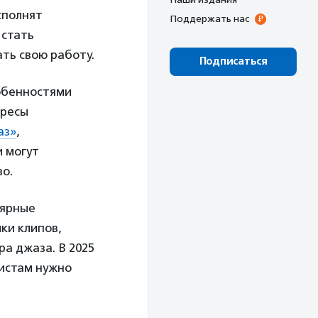
сполнят
Поддержать нас
 стать
ть свою работу.
Подписаться
собенностями
ересы
аз»
,
и могут
о.
лярные
ки клипов,
ра джаза. В 2025
листам нужно