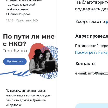
На благотворит
подходы к детской
поддержать дея
реабилитации
в Новосибирске
13:15
·
Прислано НКО
Вход строго по
Адрес провед
Потаповский переу
Посмотреть на ка
Контакты
e-mail: info@inja
Патриаршая гуманитарная
миссия ищет волонтеров для
ремонта домов в Донецке
и Горловке