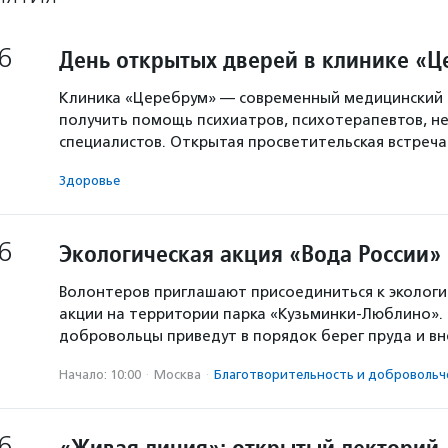
6
День открытых дверей в клинике «
Клиника «Церебрум» — современный медицинский 
получить помощь психиатров, психотерапевтов, не
специалистов. Открытая просветительская встреч
Здоровье
6
Экологическая акция «Вода России»
Волонтеров приглашают присоединиться к экологи
акции на территории парка «Кузьминки-Люблино». 
добровольцы приведут в порядок берег пруда и в
Начало: 10:00
·
Москва
·
Благотвори­тель­ность и доброволь­ч
6
«Живая линия»: открытый лекторий