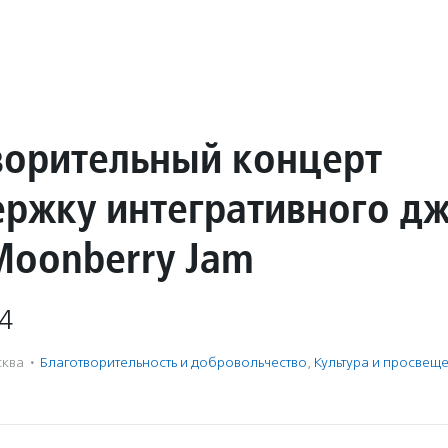
ворительный концерт
ержку интегративного дж
Moonberry Jam
4
ква
·
Благотвори­тель­ность и доброволь­чест­во
,
Культура и просвещ