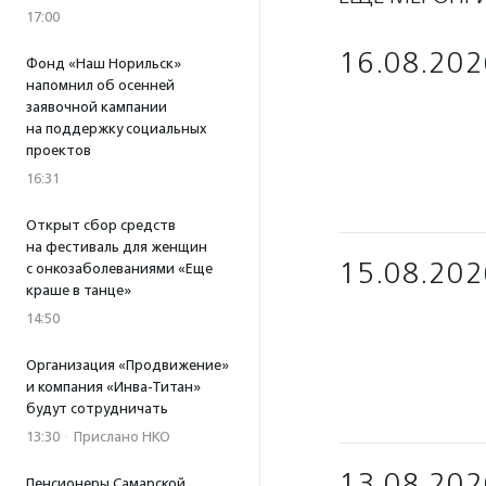
17:00
16.08.202
Фонд «Наш Норильск»
напомнил об осенней
заявочной кампании
на поддержку социальных
проектов
16:31
Открыт сбор средств
на фестиваль для женщин
15.08.202
с онкозаболеваниями «Еще
краше в танце»
14:50
Организация «Продвижение»
и компания «Инва-Титан»
будут сотрудничать
13:30
·
Прислано НКО
13.08.202
Пенсионеры Самарской