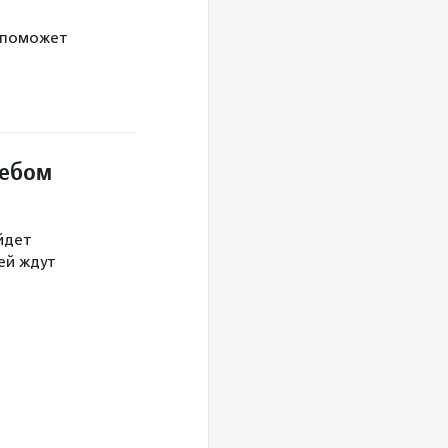
 поможет
небом
йдет
тей ждут