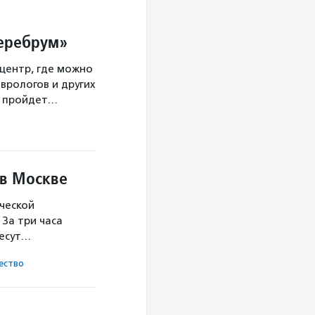
Церебрум»
центр, где можно
врологов и других
а пройдет…
 в Москве
ческой
За три часа
несут…
ест­во