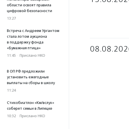
области освоят правила
цифровой безопасности
13:27
Встреча с Андреем Ургантом
стала лотом аукциона
в поддержку фонда
08.08.202
«Бумажная птица»
11:45
·
Прислано НКО
В ОП РФ предложили
установить ежегодные
выплаты на сборы в школу
11:24
Стихобиатлон «Км/вслух»
соберет семьи в Липецке
10:32
·
Прислано НКО