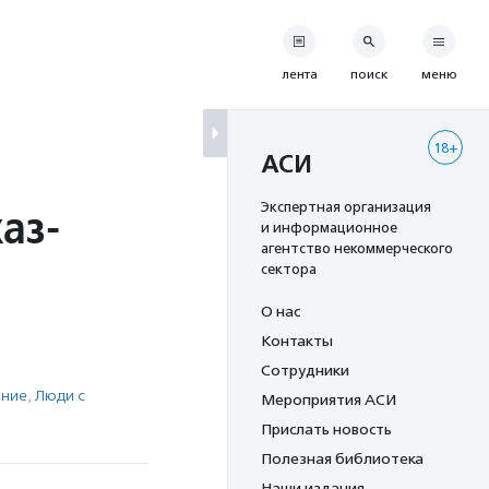
лента
поиск
меню
18+
АСИ
аз-
Экспертная организация
и информационное
агентство некоммерческого
сектора
О нас
Контакты
Сотрудники
ение
,
Люди с
Мероприятия АСИ
Прислать новость
Полезная библиотека
Наши издания