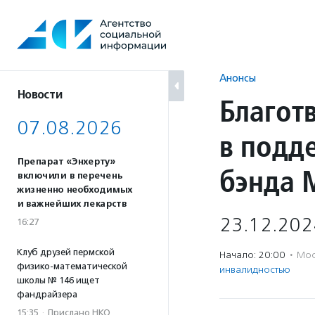
Перейти
к
содержанию
Анонсы
Новости
Благот
07.08.2026
в подд
Препарат «Энхерту»
бэнда 
включили в перечень
жизненно необходимых
и важнейших лекарств
23.12.202
16:27
Клуб друзей пермской
Начало: 20:00
·
Мос
физико-математической
инвалидностью
школы № 146 ищет
фандрайзера
15:35
·
Прислано НКО