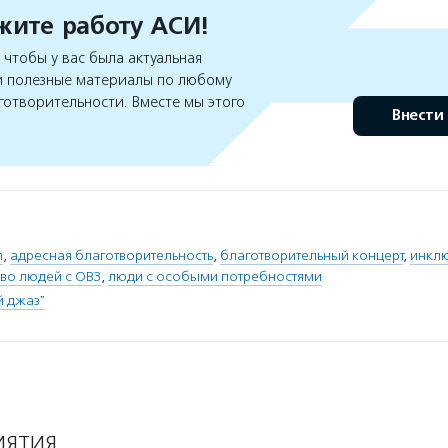
ите работу АСИ!
чтобы у вас была актуальная
 полезные материалы по любому
готворительности. Вместе мы этого
Внести
m
,
адресная благотворительность
,
благотворительный концерт
,
инклю
тво людей с ОВЗ
,
люди с особыми потребностями
й джаз"
ИЯТИЯ