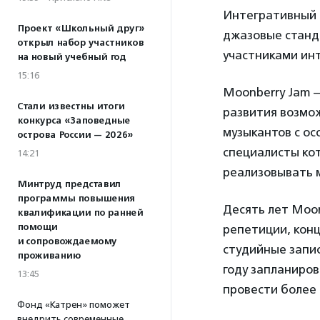
Интегративный 
Проект «Школьный друг»
джазовые станда
открыл набор участников
участниками ин
на новый учебный год
15:16
Moonberry Jam 
Стали известны итоги
развития возмо
конкурса «Заповедные
музыкантов с о
острова России — 2026»
специалисты кот
14:21
реализовывать 
Минтруд представил
программы повышения
Десять лет Moon
квалификации по ранней
помощи
репетиции, конц
и сопровождаемому
студийные запис
проживанию
году запланиров
13:45
провести более 
Фонд «Катрен» поможет
внедрить современные