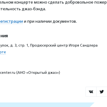
ельном концерте можно сделать добровольное пожер
тельность джаз-бэнда.
регистрации
и при наличии документов.
ения
лок, д. 3, стр. 1, Продюсерский центр Игоря Сандлера
рте
zzcenter.ru (АНО «Открытый джаз»)