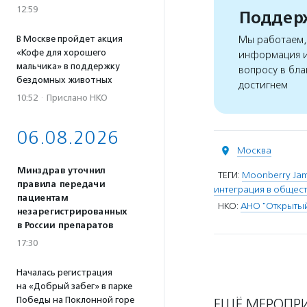
12:59
Поддерж
В Москве пройдет акция
Мы работаем, 
«Кофе для хорошего
информация и
мальчика» в поддержку
вопросу в бла
бездомных животных
достигнем
10:52
·
Прислано НКО
06.08.2026
Москва
Минздрав уточнил
ТЕГИ:
Moonberry Ja
правила передачи
интеграция в общес
пациентам
НКО:
АНО "Открыты
незарегистрированных
в России препаратов
17:30
Началась регистрация
на «Добрый забег» в парке
Победы на Поклонной горе
ЕЩЁ МЕРОПР