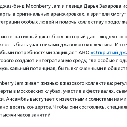
джаз-бэнд Moonberry Jam и певица Дарья Захарова и
рты в оригинальных аранжировках, а зрители смогут
теграции особых людей и помочь коллективу продолжа
– интегративный джаз-бэнд, который дает людям с о
жность быть участниками джазового коллектива. Инт
собыми потребностями защищает АНО
«Открытый дж
орого создают интегративную среду, где особые люд
музыкальный потенциал, быть включенными в обществ
berry Jam живет жизнью джазового коллектива: регу
ерты в московских клубах, участие в фестивалях, съем
и. Ансамбль выступает с известными солистами из ми
ано десять концертов. Чтобы они состоялись, специа
тысячи часов занятий.