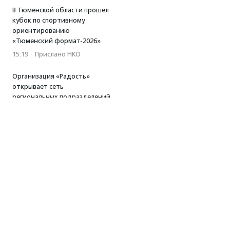
В Тюменской области прошел
кубок по спортивному
ориентированию
«Тюменский формат-2026»
15:19
·
Прислано НКО
Организация «Радость»
открывает сеть
региональных подразделений
14:25
·
Прислано НКО
Московский юбилейный забег
«Без границ» прошел в стиле
ретро
13:30
·
Прислано НКО
Совфед поддержал
инициативу о бесплатной
юридической помощи
сиротам старше 23 лет