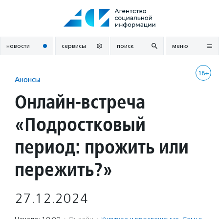
Перейти
к
содержанию
новости
сервисы
поиск
меню
18+
Анонсы
Онлайн-встреча
«Подростковый
период: прожить или
пережить?»
27.12.2024