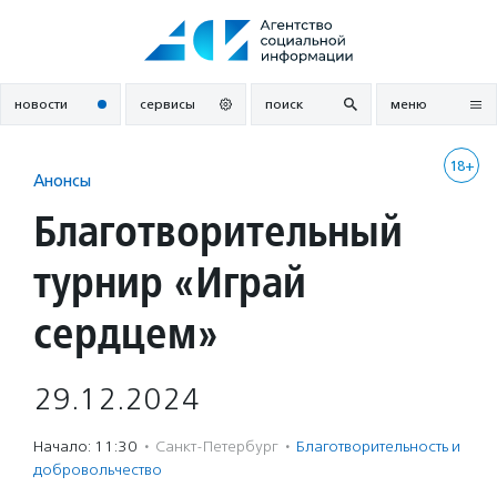
Перейти
к
содержанию
новости
сервисы
поиск
меню
18+
Анонсы
Благотворительный
турнир «Играй
сердцем»
29.12.2024
Начало: 11:30
·
Санкт-Петербург
·
Благотвори­тель­ность и
доброволь­чест­во