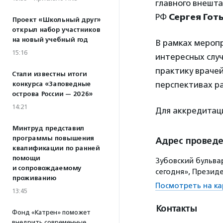
главного внешт
РФ
Сергея Гот
Проект «Школьный друг»
открыл набор участников
на новый учебный год
В рамках меропр
15:16
интересных случ
практику врачей
Стали известны итоги
перспективах р
конкурса «Заповедные
острова России — 2026»
14:21
Для аккредита
Минтруд представил
программы повышения
Адрес провед
квалификации по ранней
помощи
Зубовский бульва
и сопровождаемому
сегодня», Презид
проживанию
Посмотреть на ка
13:45
Контакты
Фонд «Катрен» поможет
внедрить современные