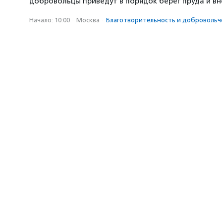
добровольцы приведут в порядок берег пруда и в
Начало: 10:00
·
Москва
·
Благотвори­тель­ность и доброволь­ч