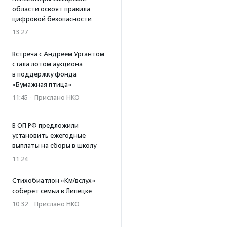
области освоят правила
цифровой безопасности
13:27
Встреча с Андреем Ургантом
стала лотом аукциона
в поддержку фонда
«Бумажная птица»
11:45
·
Прислано НКО
В ОП РФ предложили
установить ежегодные
выплаты на сборы в школу
11:24
Стихобиатлон «Км/вслух»
соберет семьи в Липецке
10:32
·
Прислано НКО