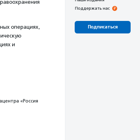
дравоохранения
Поддержать нас
ьных операциях,
Подписаться
ническую
циях и
ацентра «Россия