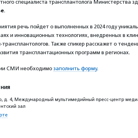
атного специалиста трансплантолога Министерства з
ье
.
иятия речь пойдет о выполненных в 2024 году уникал
аях и инновационных технологиях, внедренных в кли
-трансплантологов. Также спикер расскажет о тенден
азвития трансплантационных программ в регионах.
ции СМИ необходимо
заполнить форму
.
ения
р, д. 4, Международный мультимедийный пресс-центр меди
ентский зал
рте