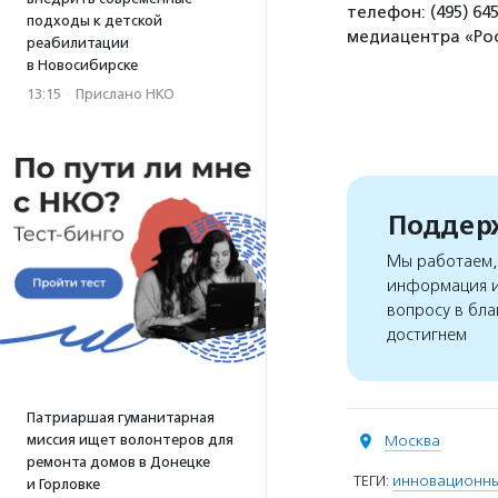
телефон: (495) 64
подходы к детской
медиацентра «Рос
реабилитации
в Новосибирске
13:15
·
Прислано НКО
Поддерж
Мы работаем, 
информация и
вопросу в бла
достигнем
Патриаршая гуманитарная
миссия ищет волонтеров для
Москва
ремонта домов в Донецке
ТЕГИ:
инновационны
и Горловке