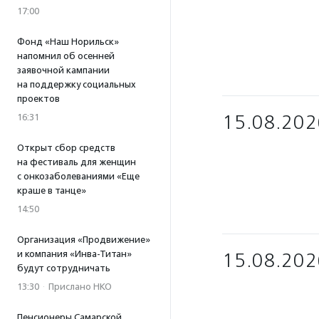
17:00
Фонд «Наш Норильск»
напомнил об осенней
заявочной кампании
на поддержку социальных
проектов
15.08.202
16:31
Открыт сбор средств
на фестиваль для женщин
с онкозаболеваниями «Еще
краше в танце»
14:50
Организация «Продвижение»
и компания «Инва-Титан»
15.08.202
будут сотрудничать
13:30
·
Прислано НКО
Пенсионеры Самарской