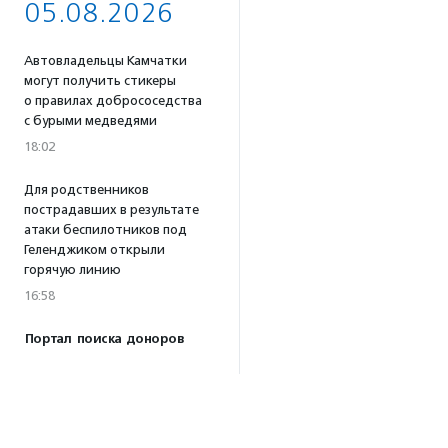
05.08.2026
Автовладельцы Камчатки
могут получить стикеры
о правилах добрососедства
с бурыми медведями
18:02
Для родственников
пострадавших в результате
атаки беспилотников под
Геленджиком открыли
горячую линию
16:58
Портал поиска доноров
крови для животных
«Одной Крови» заработал
по всей России
16:53