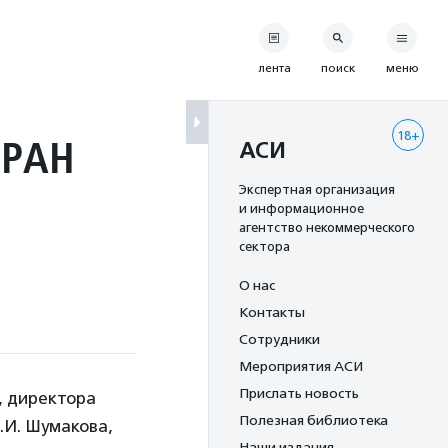
лента
поиск
меню
18+
 РАН
АСИ
Экспертная организация
и информационное
агентство некоммерческого
сектора
О нас
Контакты
Сотрудники
Мероприятия АСИ
Прислать новость
, директора
Полезная библиотека
.И. Шумакова,
Наши издания