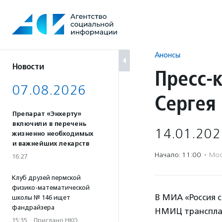
Перейти
к
содержанию
Анонсы
Новости
Пресс-
07.08.2026
Сергея 
Препарат «Энхерту»
включили в перечень
14.01.202
жизненно необходимых
и важнейших лекарств
Начало: 11:00
·
Мос
16:27
Клуб друзей пермской
физико-математической
В МИА «Россия с
школы № 146 ищет
фандрайзера
НМИЦ трансплан
15:35
·
Прислано НКО