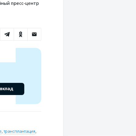
ийный пресс-центр
 вклад
е
,
трансплантация
,