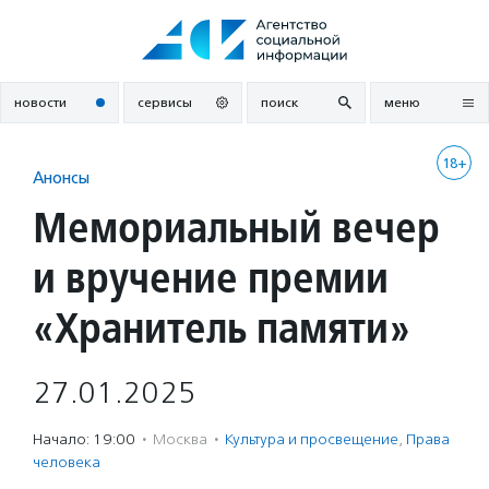
Перейти
к
содержанию
новости
сервисы
поиск
меню
18+
Анонсы
Мемориальный вечер
и вручение премии
«Хранитель памяти»
27.01.2025
Начало: 19:00
·
Москва
·
Культура и просвещение
,
Права
человека