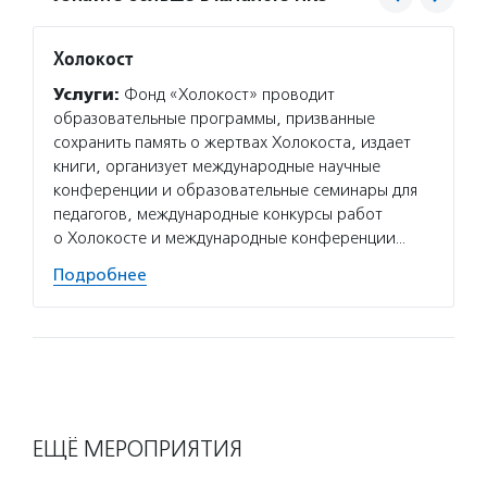
Холокост
Росси
Услуги:
Фонд «Холокост» проводит
Услуг
образовательные программы, призванные
органи
сохранить память о жертвах Холокоста, издает
детей,
книги, организует международные научные
семей 
конференции и образовательные семинары для
програ
педагогов, международные конкурсы работ
с РАС,
о Холокосте и международные конференции…
Подро
Подробнее
ЕЩЁ МЕРОПРИЯТИЯ