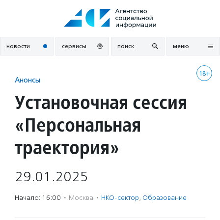
Перейти
к
содержанию
новости
сервисы
поиск
меню
18+
Анонсы
Установочная сессия
«Персональная
траектория»
29.01.2025
Начало: 16:00
·
Москва
·
НКО-сектор
,
Образование