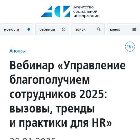
Перейти
к
содержанию
новости
сервисы
поиск
меню
18+
Анонсы
Вебинар «Управление
благополучием
сотрудников 2025:
вызовы, тренды
и практики для HR»