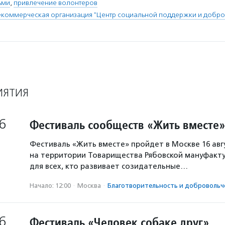
ьми
,
привлечение волонтеров
коммерческая организация "Центр социальной поддержки и добро
ИЯТИЯ
6
Фестиваль сообществ «Жить вместе»
Фестиваль «Жить вместе» пройдет в Москве 16 авг
на территории Товарищества Рябовской мануфакту
для всех, кто развивает созидательные…
Начало: 12:00
·
Москва
·
Благотвори­тель­ность и доброволь­ч
6
Фестиваль «Человек собаке друг»