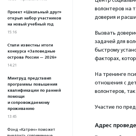
Центр социальн
волонтеров на т
Проект «Школьный друг»
доверия и расши
открыл набор участников
на новый учебный год
15:16
Вызвать доверие
задачей для во
Стали известны итоги
быстрому устан
конкурса «Заповедные
острова России — 2026»
факторах, котор
14:21
На тренинге пс
Минтруд представил
отношения с дет
программы повышения
квалификации по ранней
волонтеров, так
помощи
и сопровождаемому
Участие по пред
проживанию
13:45
Адрес провед
Фонд «Катрен» поможет
внедрить современные