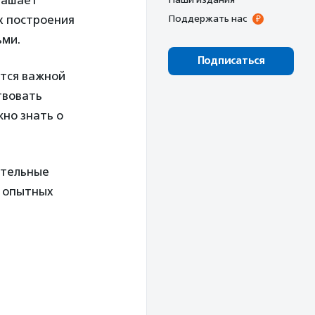
лашает
х построения
Поддержать нас
ьми.
Подписаться
ется важной
твовать
но знать о
ительные
я опытных