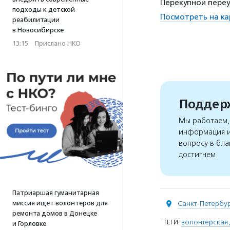
Перекупной переул
подходы к детской
Посмотреть на ка
реабилитации
в Новосибирске
13:15
·
Прислано НКО
Поддерж
Мы работаем, 
информация и
вопросу в бла
достигнем
Патриаршая гуманитарная
миссия ищет волонтеров для
Санкт-Петербу
ремонта домов в Донецке
ТЕГИ:
волонтерская 
и Горловке