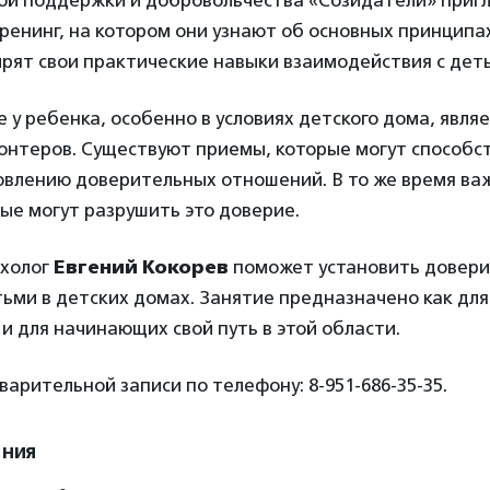
ой поддержки и добровольчества «Созидатели» приг
ренинг, на котором они узнают об основных принципа
рят свои практические навыки взаимодействия с дет
 у ребенка, особенно в условиях детского дома, явля
лонтеров. Существуют приемы, которые могут способс
овлению доверительных отношений. В то же время важ
ые могут разрушить это доверие.
ихолог
Евгений Кокорев
поможет установить довер
ьми в детских домах. Занятие предназначено как дл
 и для начинающих свой путь в этой области.
варительной записи по телефону: 8-951-686-35-35.
ения