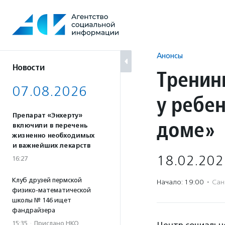
Перейти
к
содержанию
Анонсы
Новости
Тренин
07.08.2026
у ребе
Препарат «Энхерту»
доме»
включили в перечень
жизненно необходимых
и важнейших лекарств
18.02.202
16:27
Клуб друзей пермской
Начало: 19:00
·
Сан
физико-математической
школы № 146 ищет
фандрайзера
15:35
·
Прислано НКО