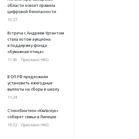
области освоят правила
цифровой безопасности
13:27
Встреча с Андреем Ургантом
стала лотом аукциона
в поддержку фонда
«Бумажная птица»
11:45
·
Прислано НКО
В ОП РФ предложили
установить ежегодные
выплаты на сборы в школу
11:24
Стихобиатлон «Км/вслух»
соберет семьи в Липецке
10:32
·
Прислано НКО