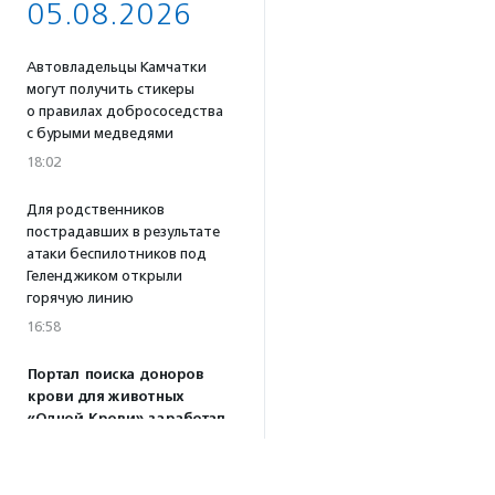
05.08.2026
Автовладельцы Камчатки
могут получить стикеры
о правилах добрососедства
с бурыми медведями
18:02
Для родственников
пострадавших в результате
атаки беспилотников под
Геленджиком открыли
горячую линию
16:58
Портал поиска доноров
крови для животных
«Одной Крови» заработал
по всей России
16:53