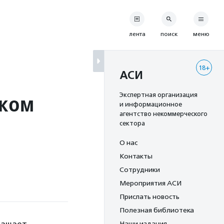
лента
поиск
меню
18+
АСИ
ском
Экспертная организация
и информационное
агентство некоммерческого
сектора
О нас
Контакты
Сотрудники
Мероприятия АСИ
Прислать новость
Полезная библиотека
Наши издания