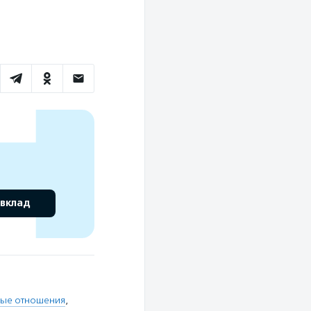
 вклад
ные отношения
,