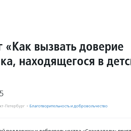
г «Как вызвать доверие
нка, находящегося в дет
5
кт-Петербург
·
Благотвори­тель­ность и доброволь­чест­во