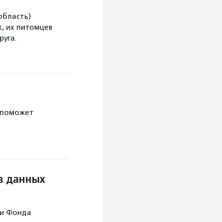
область)
, их питомцев
руга.
 поможет
в данных
ми Фонда