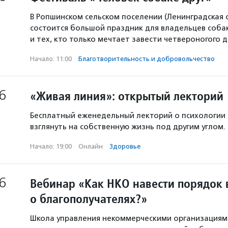
В Ропшинском сельском поселении (Ленинградская 
состоится большой праздник для владельцев собак
и тех, кто только мечтает завести четвероногого д
Начало: 11:00
·
Благотвори­тель­ность и доброволь­чест­во
6
«Живая линия»: открытый лекторий
Бесплатный еженедельный лекторий о психологии
взглянуть на собственную жизнь под другим углом.
Начало: 19:00
·
Онлайн
·
Здоровье
6
Вебинар «Как НКО навести порядок 
о благополучателях?»
Школа управления некоммерческими организация