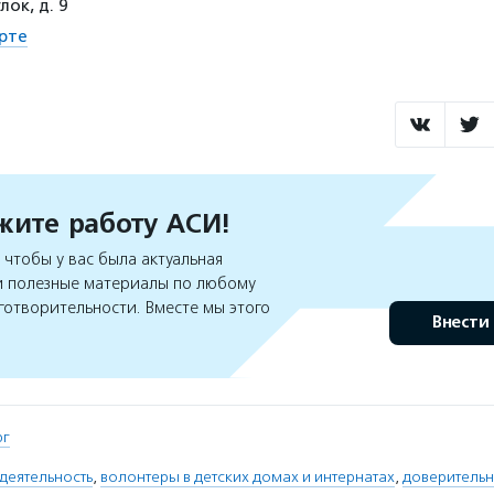
ок, д. 9
рте
ите работу АСИ!
чтобы у вас была актуальная
 полезные материалы по любому
готворительности. Вместе мы этого
Внести
рг
деятельность
,
волонтеры в детских домах и интернатах
,
доверитель