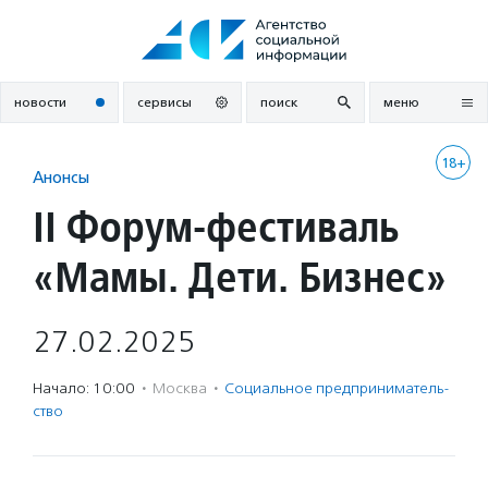
Перейти
к
содержанию
новости
сервисы
поиск
меню
18+
Анонсы
II Форум-фестиваль
«Мамы. Дети. Бизнес»
27.02.2025
Начало: 10:00
·
Москва
·
Социальное предпри­нима­тель­
ство