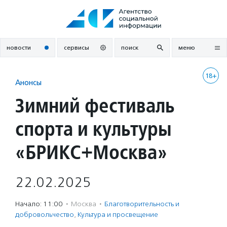
Перейти
к
содержанию
новости
сервисы
поиск
меню
18+
Анонсы
Зимний фестиваль
спорта и культуры
«БРИКС+Москва»
22.02.2025
Начало: 11:00
·
Москва
·
Благотвори­тель­ность и
доброволь­чест­во
,
Культура и просвещение