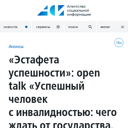
Перейти
к
содержанию
новости
сервисы
поиск
меню
18+
Анонсы
«Эстафета
успешности»: open
talk «Успешный
человек
с инвалидностью: чего
ждать от государства,