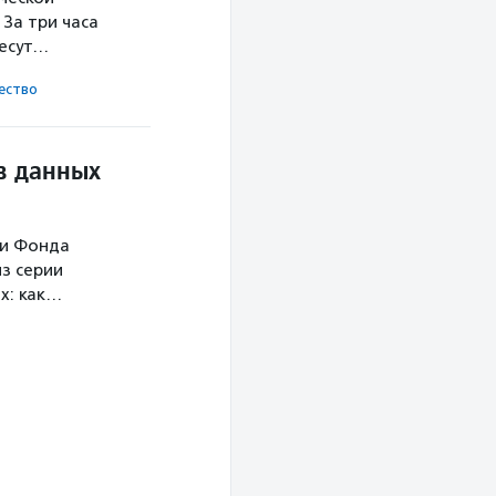
За три часа
несут…
ест­во
в данных
ми Фонда
з серии
х: как…