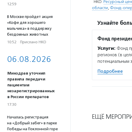
НКО:
Ресурсный цен
12:59
области
,
Фонд-опера
В Москве пройдет акция
Узнайте боль
«Кофе для хорошего
мальчика» в поддержку
бездомных животных
Фонд президен
10:52
·
Прислано НКО
Услуги:
Фонд пр
регионов (в цел
06.08.2026
потенциальным 
Подробнее
Минздрав уточнил
правила передачи
пациентам
незарегистрированных
в России препаратов
17:30
ЕЩЁ МЕРОПР
Началась регистрация
на «Добрый забег» в парке
Победы на Поклонной горе