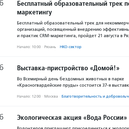
6
Бесплатный образовательный трек п
маркетингу
Бесплатный образовательный трек для некоммерч
организаций, посвященный внедрению эффективны
и практик CRM-маркетинга, пройдет 21 августа в Р
Начало: 10:00
·
Рязань
·
НКО-сектор
6
Выставка-пристройство «Домой!»
Во Всемирный день бездомных животных в парке
«Красногвардейские пруды» состоится 37-я выстав
Начало: 12:00
·
Москва
·
Благотвори­тель­ность и доброволь­ч
6
Экологическая акция «Вода России»
Волонтеров приглашают присоединиться к экологи