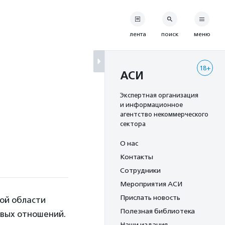
лента
поиск
меню
18+
АСИ
Экспертная организация
и информационное
агентство некоммерческого
сектора
О нас
Контакты
Сотрудники
Мероприятия АСИ
Прислать новость
ой области
Полезная библиотека
овых отношений.
Наши издания