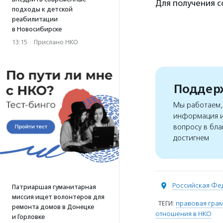
Для получения 
подходы к детской
реабилитации
в Новосибирске
13:15
·
Прислано НКО
Поддерж
Мы работаем, 
информация и
вопросу в бла
достигнем
Российская Фе
Патриаршая гуманитарная
миссия ищет волонтеров для
ТЕГИ:
правовая гра
ремонта домов в Донецке
отношения в НКО
и Горловке