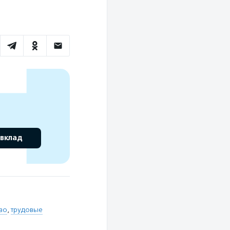
 вклад
во
,
трудовые