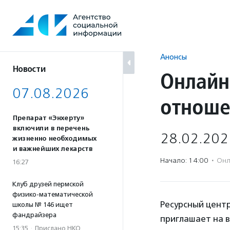
Перейти
к
содержанию
Анонсы
Новости
Онлайн
07.08.2026
отнош
Препарат «Энхерту»
включили в перечень
28.02.202
жизненно необходимых
и важнейших лекарств
Начало: 14:00
·
Онл
16:27
Клуб друзей пермской
физико-математической
Ресурсный цент
школы № 146 ищет
фандрайзера
приглашает на в
15:35
·
Прислано НКО