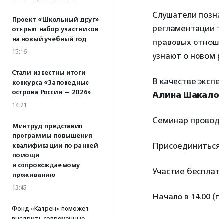
Слушатели позн
Проект «Школьный друг»
регламентации 
открыл набор участников
на новый учебный год
правовых отноше
15:16
узнают о новом
Стали известны итоги
В качестве эксп
конкурса «Заповедные
острова России — 2026»
Алина Шакало
14:21
Семинар провод
Минтруд представил
программы повышения
Присоединиться
квалификации по ранней
помощи
и сопровождаемому
Участие бесплат
проживанию
13:45
Начало в 14.00 (
Фонд «Катрен» поможет
внедрить современные