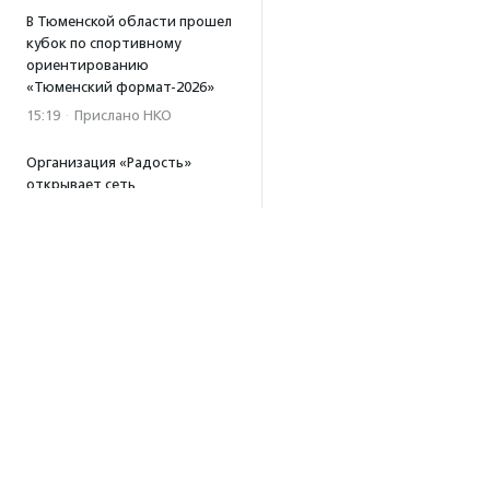
В Тюменской области прошел
кубок по спортивному
ориентированию
«Тюменский формат-2026»
15:19
·
Прислано НКО
Организация «Радость»
открывает сеть
региональных подразделений
14:25
·
Прислано НКО
Московский юбилейный забег
«Без границ» прошел в стиле
ретро
13:30
·
Прислано НКО
Совфед поддержал
инициативу о бесплатной
юридической помощи
сиротам старше 23 лет