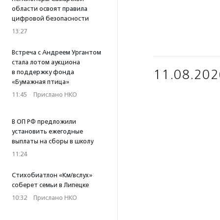
области освоят правила
цифровой безопасности
13:27
Встреча с Андреем Ургантом
стала лотом аукциона
11.08.202
в поддержку фонда
«Бумажная птица»
11:45
·
Прислано НКО
В ОП РФ предложили
установить ежегодные
выплаты на сборы в школу
11:24
Стихобиатлон «Км/вслух»
соберет семьи в Липецке
10:32
·
Прислано НКО