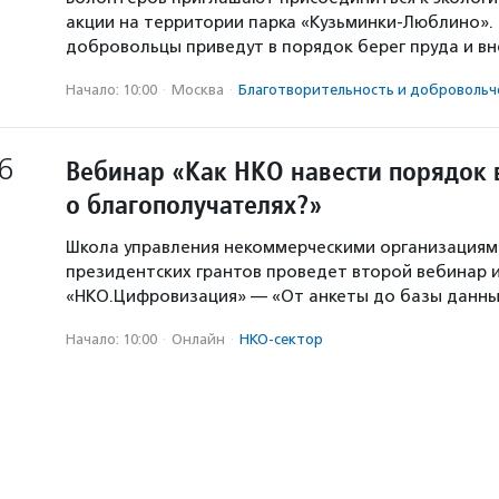
акции на территории парка «Кузьминки-Люблино». 
добровольцы приведут в порядок берег пруда и в
Начало: 10:00
·
Москва
·
Благотвори­тель­ность и доброволь­ч
6
Вебинар «Как НКО навести порядок 
о благополучателях?»
Школа управления некоммерческими организация
президентских грантов проведет второй вебинар и
«НКО.Цифровизация» — «От анкеты до базы данны
Начало: 10:00
·
Онлайн
·
НКО-сектор