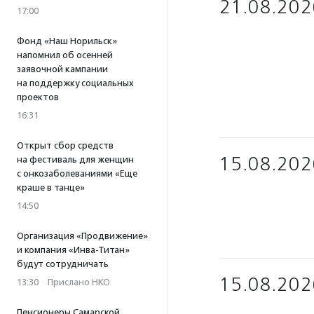
21.08.202
17:00
Фонд «Наш Норильск»
напомнил об осенней
заявочной кампании
на поддержку социальных
проектов
16:31
Открыт сбор средств
15.08.202
на фестиваль для женщин
с онкозаболеваниями «Еще
краше в танце»
14:50
Организация «Продвижение»
и компания «Инва-Титан»
будут сотрудничать
15.08.202
13:30
·
Прислано НКО
Пенсионеры Самарской