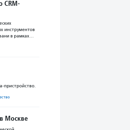
о CRM-
еских
х инструментов
язани в рамках…
ка-пристройство.
ест­во
 в Москве
ческой