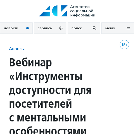
Перейти
к
содержанию
новости
сервисы
поиск
меню
18+
Анонсы
Вебинар
«Инструменты
доступности для
посетителей
с ментальными
особенностями