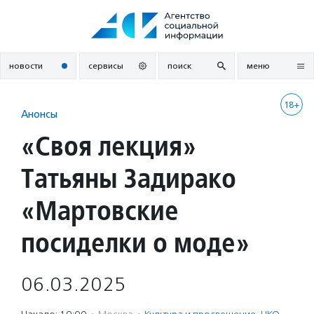
Перейти
к
содержанию
новости
сервисы
поиск
меню
18+
Анонсы
«Своя лекция»
Татьяны Задирако
«Мартовские
посиделки о моде»
06.03.2025