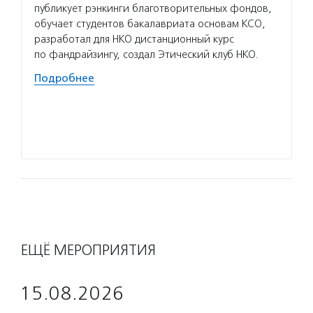
публикует рэнкинги благотворительных фондов,
Услуг
обучает студентов бакалавриата основам КСО,
для то
разработал для НКО дистанционный курс
в благ
по фандрайзингу, создал Этический клуб НКО.
об орг
Подробнее
и неко
проход
органи
Подро
ЕЩЁ МЕРОПРИЯТИЯ
15.08.2026