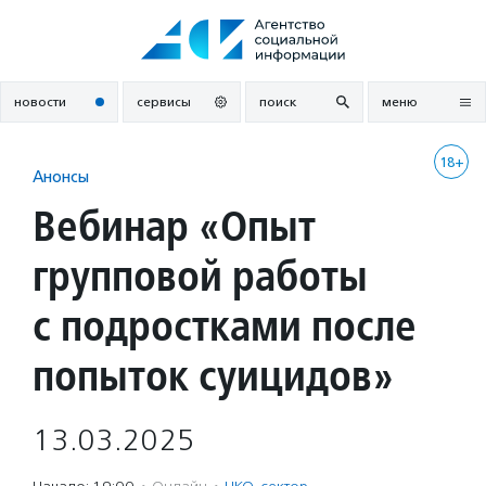
Перейти
к
содержанию
новости
сервисы
поиск
меню
18+
Анонсы
Вебинар «Опыт
групповой работы
с подростками после
попыток суицидов»
13.03.2025