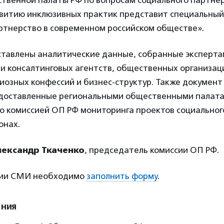
твенной палаты РФ по вопросам социального партнер
звитию инклюзивных практик представит специальны
ртнерство в современном российском обществе».
ставлены аналитические данные, собранные эксперта
и консалтинговых агентств, общественных организаци
гиозных конфессий и бизнес-структур. Также докумен
доставленные региональными общественными палата
о комиссией ОП РФ мониторинга проектов социальног
онах.
ександр Ткаченко
, председатель комиссии ОП РФ.
ции СМИ необходимо
заполнить форму
.
ения