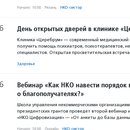
Начало: 10:00
·
Рязань
·
НКО-сектор
6
День открытых дверей в клинике «
Клиника «Церебрум» — современный медицинский 
получить помощь психиатров, психотерапевтов, не
специалистов. Открытая просветительская встреч
Здоровье
6
Вебинар «Как НКО навести порядок 
о благополучателях?»
Школа управления некоммерческими организация
президентских грантов проведет второй вебинар и
«НКО.Цифровизация» — «От анкеты до базы данны
Начало: 10:00
·
Онлайн
·
НКО-сектор