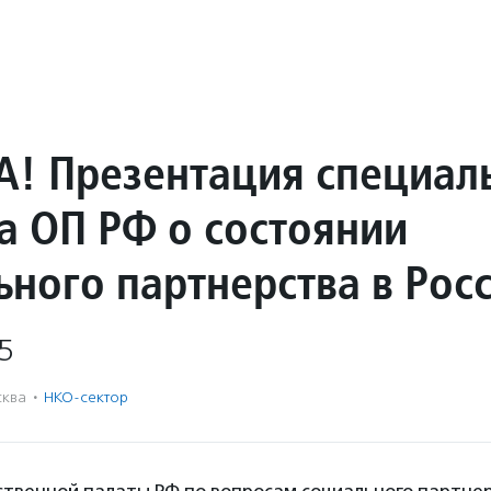
! Презентация специал
а ОП РФ о состоянии
ьного партнерства в Рос
5
ква
·
НКО-сектор