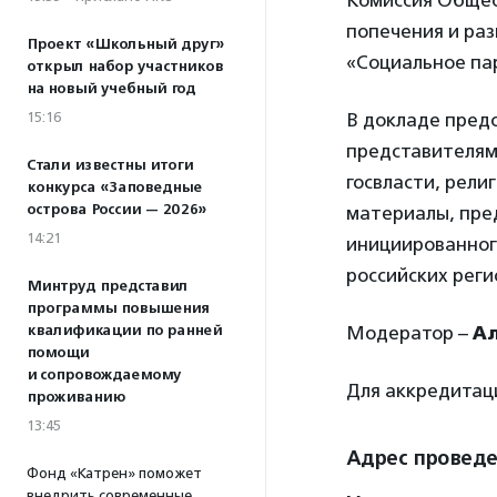
Комиссия Общес
попечения и ра
Проект «Школьный друг»
«Социальное па
открыл набор участников
на новый учебный год
15:16
В докладе пред
представителям
Стали известны итоги
госвласти, рели
конкурса «Заповедные
острова России — 2026»
материалы, пре
14:21
инициированног
российских реги
Минтруд представил
программы повышения
квалификации по ранней
Модератор –
Ал
помощи
и сопровождаемому
Для аккредита
проживанию
13:45
Адрес провед
Фонд «Катрен» поможет
внедрить современные