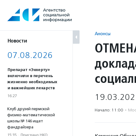
Перейти
к
содержанию
Анонсы
Новости
ОТМЕНА
07.08.2026
доклад
Препарат «Энхерту»
социал
включили в перечень
жизненно необходимых
и важнейших лекарств
19.03.202
16:27
Клуб друзей пермской
Начало: 11:00
·
Мос
физико-математической
школы № 146 ищет
фандрайзера
15:35
·
Прислано НКО