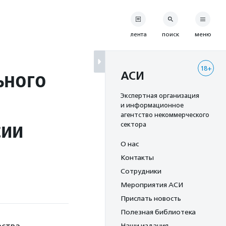
лента
поиск
меню
18+
ьного
АСИ
Экспертная организация
и информационное
агентство некоммерческого
сии
сектора
О нас
Контакты
Сотрудники
Мероприятия АСИ
Прислать новость
Полезная библиотека
Наши издания