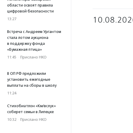
области освоят правила
цифровой безопасности
10.08.202
13:27
Встреча с Андреем Ургантом
стала лотом аукциона
в поддержку фонда
«Бумажная птица»
11:45
·
Прислано НКО
В ОП РФ предложили
установить ежегодные
выплаты на сборы в школу
11:24
Стихобиатлон «Км/вслух»
соберет семьи в Липецке
10:32
·
Прислано НКО