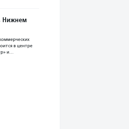
в Нижнем
екоммерческих
оится в центре
тр» и…