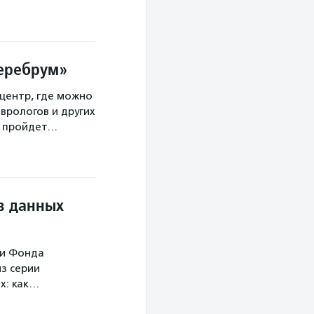
Церебрум»
центр, где можно
врологов и других
а пройдет…
в данных
ми Фонда
з серии
х: как…