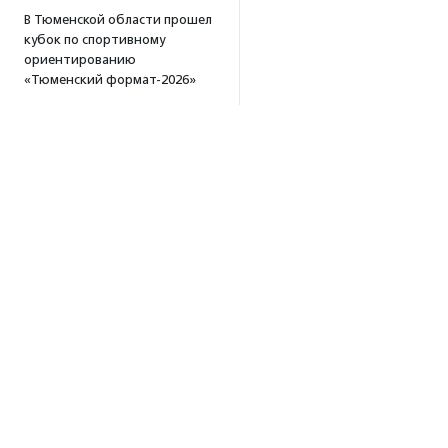
В Тюменской области прошел
кубок по спортивному
ориентированию
«Тюменский формат-2026»
15:19
·
Прислано НКО
Организация «Радость»
открывает сеть
региональных подразделений
14:25
·
Прислано НКО
Московский юбилейный забег
«Без границ» прошел в стиле
ретро
13:30
·
Прислано НКО
Совфед поддержал
инициативу о бесплатной
Об агентстве
юридической помощи
сиротам старше 23 лет
Об агентстве