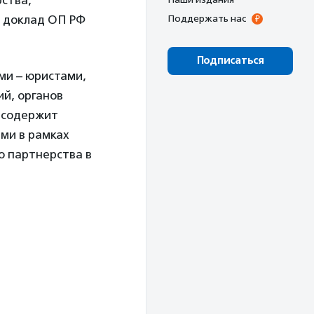
ства,
й доклад ОП РФ
Поддержать нас
Подписаться
ми – юристами,
й, органов
т содержит
ми в рамках
о партнерства в