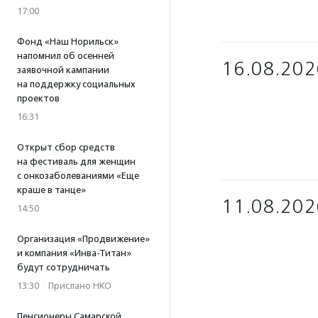
17:00
Фонд «Наш Норильск»
напомнил об осенней
16.08.202
заявочной кампании
на поддержку социальных
проектов
16:31
Открыт сбор средств
на фестиваль для женщин
с онкозаболеваниями «Еще
краше в танце»
11.08.202
14:50
Организация «Продвижение»
и компания «Инва-Титан»
будут сотрудничать
13:30
·
Прислано НКО
Пенсионеры Самарской