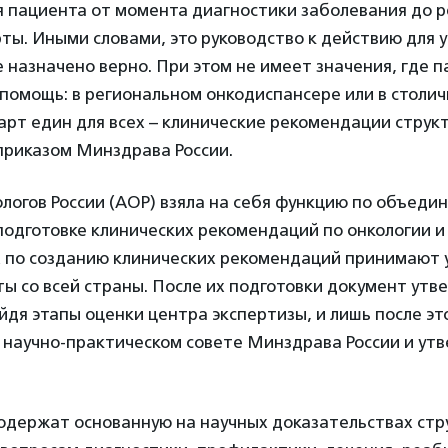
я пациента от момента диагностики заболевания до 
ты. Иными словами, это руководство к действию для 
е назначено верно. При этом не имеет значения, где 
помощь: в региональном онкодиспансере или в столич
арт един для всех – клинические рекомендации струк
приказом Минздрава России.
логов России (АОР) взяла на себя функцию по объеди
подготовке клинических рекомендаций по онкологии и
х по созданию клинических рекомендаций принимают 
ы со всей страны. После их подготовки документ утв
дя этапы оценки центра экспертизы, и лишь после эт
а научно-практическом совете Минздрава России и ут
одержат основанную на научных доказательствах ст