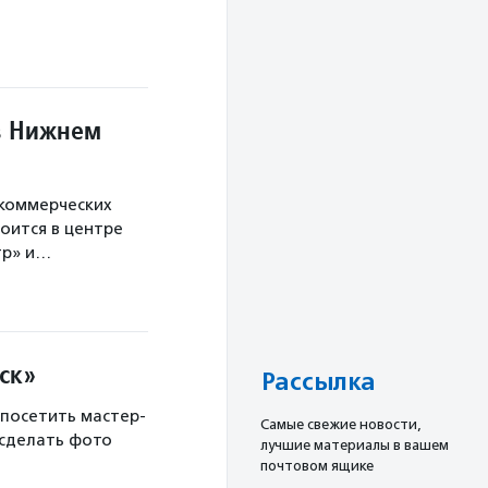
в Нижнем
екоммерческих
оится в центре
тр» и…
ск»
Рассылка
 посетить мастер-
Cамые свежие новости,
 сделать фото
лучшие материалы в вашем
почтовом ящике