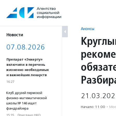
Перейти
к
содержанию
Анонсы
Новости
Круглы
07.08.2026
рекоме
Препарат «Энхерту»
обязат
включили в перечень
жизненно необходимых
Разбир
и важнейших лекарств
16:27
Клуб друзей пермской
21.03.202
физико-математической
школы № 146 ищет
Начало: 11:00
·
Мос
фандрайзера
15:35
·
Прислано НКО