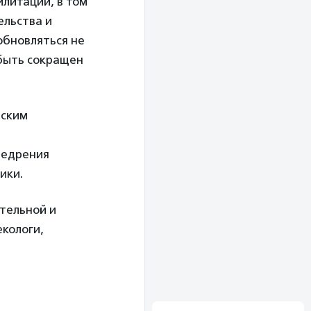
литации, в том
ельства и
обновляться не
 быть сокращен
еским
недрения
ики.
тельной и
екологи,