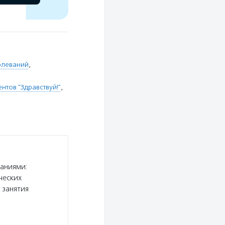
олеваний
,
тов "Здравствуй!"
,
ваниями:
ческих
 занятия