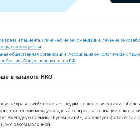
е врача и пациента
,
клинические рекомендации
,
лечение онкозаб
мощь
,
онкопациенты
ая общественная организаций "Ассоциация онкологических пациен
ов России
,
Общественная палата РФ
ше в каталоге НКО
ция «Здравствуй!» помогает людям с онкологическими заболе
ары, ежегодный международный конгресс ассоциации онкологи
ает ежегодную премию «Будем жить!», организует фотосессии и
нщин с раком молочной…