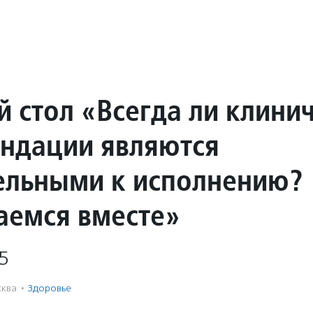
й стол «Всегда ли клини
ндации являются
ельными к исполнению?
аемся вместе»
5
ква
·
Здоровье