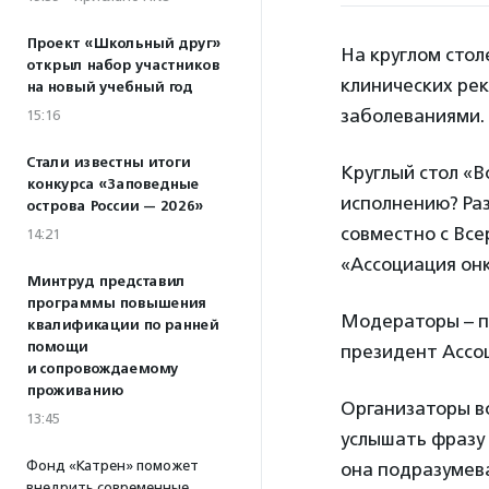
Проект «Школьный друг»
На круглом сто
открыл набор участников
клинических рек
на новый учебный год
заболеваниями.
15:16
Стали известны итоги
Круглый стол «В
конкурса «Заповедные
исполнению? Ра
острова России — 2026»
совместно с Вс
14:21
«Ассоциация онк
Минтруд представил
программы повышения
Модераторы – п
квалификации по ранней
помощи
президент Ассо
и сопровождаемому
проживанию
Организаторы вс
13:45
услышать фразу 
Фонд «Катрен» поможет
она подразумева
внедрить современные