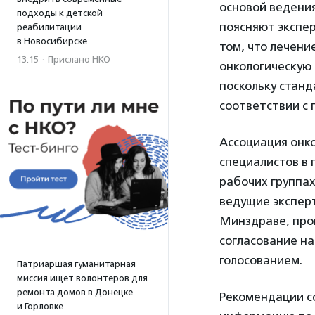
основой ведени
подходы к детской
поясняют экспер
реабилитации
в Новосибирске
том, что лечени
13:15
·
Прислано НКО
онкологическую 
поскольку станд
соответствии с 
Ассоциация онко
специалистов в 
рабочих группа
ведущие эксперт
Минздраве, прой
согласование н
голосованием.
Патриаршая гуманитарная
миссия ищет волонтеров для
ремонта домов в Донецке
Рекомендации с
и Горловке