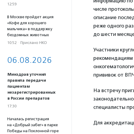
информацию по 
12:59
числе протокол
описание после
В Москве пройдет акция
«Кофе для хорошего
реже одного раз
мальчика» в поддержку
до шести месяц
бездомных животных
10:52
·
Прислано НКО
Участники кругл
рекомендациям д
06.08.2026
онкогематологи
прививок от ВП
Минздрав уточнил
правила передачи
пациентам
На встречу при
незарегистрированных
законодательной
в России препаратов
17:30
специалисты пр
Началась регистрация
Для аккредита
на «Добрый забег» в парке
Победы на Поклонной горе