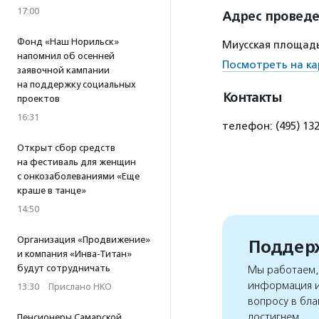
17:00
Адрес провед
Фонд «Наш Норильск»
Миусская площадь,
напомнил об осенней
Посмотреть на ка
заявочной кампании
на поддержку социальных
Контакты
проектов
16:31
телефон: (495) 13
Открыт сбор средств
на фестиваль для женщин
с онкозаболеваниями «Еще
краше в танце»
14:50
Организация «Продвижение»
Поддерж
и компания «Инва-Титан»
будут сотрудничать
Мы работаем, 
информация и
13:30
·
Прислано НКО
вопросу в бла
достигнем
Пенсионеры Самарской