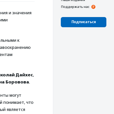
Поддержать нас
ния и значения
кими
Подписаться
ельными к
равоохранению
иентам
колай Дайхес
,
на Боровова
.
енты могут
й понимает, что
рый является