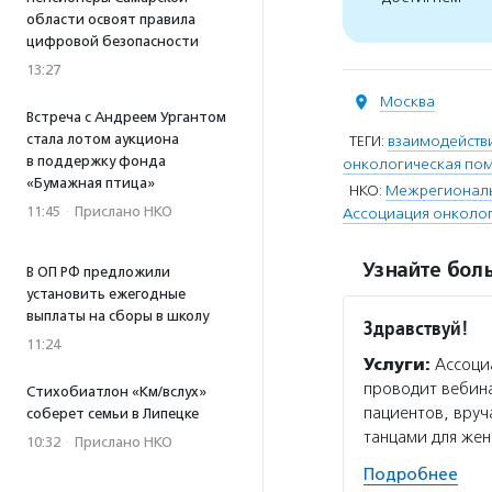
области освоят правила
цифровой безопасности
13:27
Москва
Встреча с Андреем Ургантом
стала лотом аукциона
ТЕГИ:
взаимодействи
в поддержку фонда
онкологическая по
«Бумажная птица»
НКО:
Межрегиональн
11:45
·
Прислано НКО
Ассоциация онколог
Узнайте боль
В ОП РФ предложили
установить ежегодные
выплаты на сборы в школу
Здравствуй!
11:24
Услуги:
Ассоциа
проводит вебин
Стихобиатлон «Км/вслух»
пациентов, вруч
соберет семьи в Липецке
танцами для же
10:32
·
Прислано НКО
Подробнее