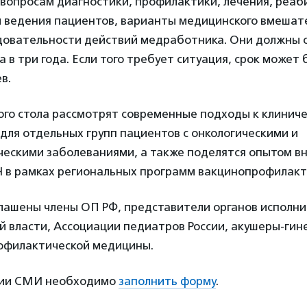
вопросам диагностики, профилактики, лечения, реаби
ы ведения пациентов, варианты медицинского вмешат
довательности действий медработника. Они должны 
а в три года. Если того требует ситуация, срок может
ев.
ого стола рассмотрят современные подходы к клинич
ля отдельных групп пациентов с онкологическими и
ческими заболеваниями, а также поделятся опытом в
Ч в рамках региональных программ вакцинопрофилакт
глашены члены ОП РФ, представители органов исполни
 власти, Ассоциации педиатров России, акушеры-гин
офилактической медицины.
ции СМИ необходимо
заполнить форму
.