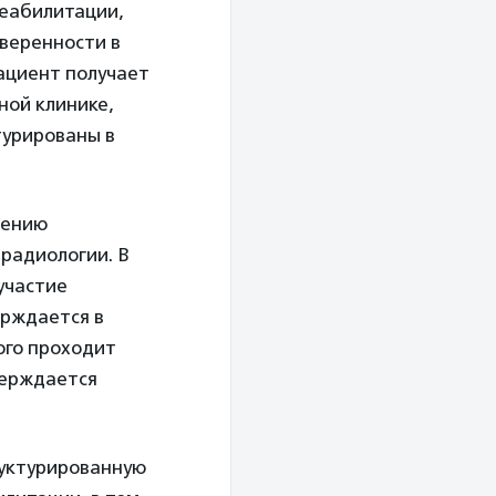
реабилитации,
уверенности в
пациент получает
ной клинике,
турированы в
нению
 радиологии. В
участие
ерждается в
ого проходит
верждается
руктурированную