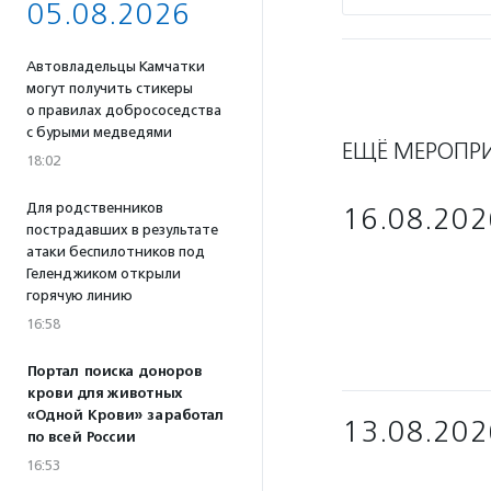
05.08.2026
Автовладельцы Камчатки
могут получить стикеры
о правилах добрососедства
с бурыми медведями
ЕЩЁ МЕРОПР
18:02
Для родственников
16.08.202
пострадавших в результате
атаки беспилотников под
Геленджиком открыли
горячую линию
16:58
Портал поиска доноров
крови для животных
«Одной Крови» заработал
13.08.202
по всей России
16:53