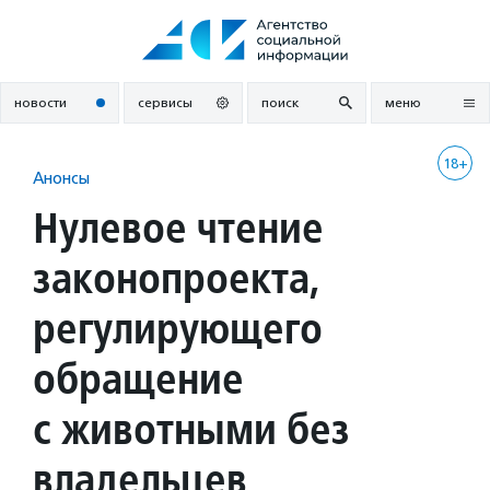
Перейти
к
содержанию
новости
сервисы
поиск
меню
18+
Анонсы
Нулевое чтение
законопроекта,
регулирующего
обращение
с животными без
владельцев