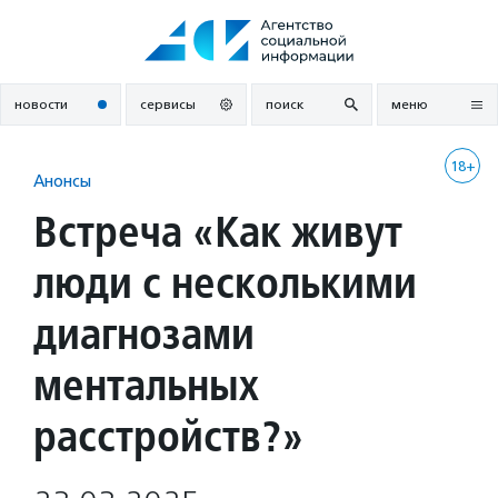
Перейти
к
содержанию
новости
сервисы
поиск
меню
18+
Анонсы
Встреча «Как живут
люди с несколькими
диагнозами
ментальных
расстройств?»