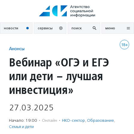
Перейти
к
содержанию
новости
сервисы
поиск
меню
18+
Анонсы
Вебинар «ОГЭ и ЕГЭ
или дети – лучшая
инвестиция»
27.03.2025
Начало: 19:00
·
Онлайн
·
НКО-сектор
,
Образование
,
Семья и дети