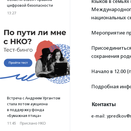
языков в семьях
цифровой безопасности
Международного
13:27
национальных се
Мероприятие пр
Присоединиться 
сохранения родн
Начало в 12.00 (
Подробная инфо
Встреча с Андреем Ургантом
Контакты
стала лотом аукциона
в поддержку фонда
«Бумажная птица»
e-mail: ypredkov@m
11:45
·
Прислано НКО