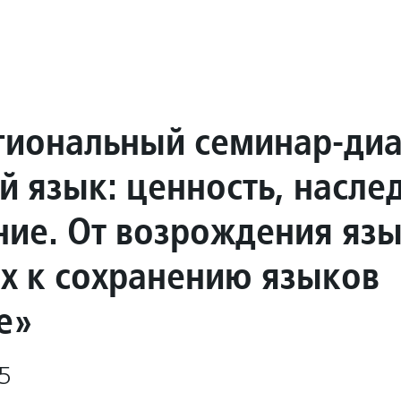
иональный семинар-диа
й язык: ценность, насле
ние. От возрождения яз
ях к сохранению языков
е»
5