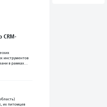
о CRM-
еских
х инструментов
язани в рамках…
область)
, их питомцев