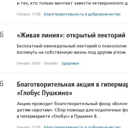
и тех, кто только мечтает завести четвероногого д
Начало: 11:00
·
Благотвори­тель­ность и доброволь­чест­во
6
«Живая линия»: открытый лекторий
Бесплатный еженедельный лекторий о психологии
взглянуть на собственную жизнь под другим углом.
Начало: 19:00
·
Онлайн
·
Здоровье
6
Благотворительная акция в гиперма
«Глобус Пушкино»
Акцию проводит благотворительный фонд «Волон
детям-сиротам». Сбор помощи для подопечных ф
в гипермаркете «Глобус» в Пушкино 8…
Начало: 11:00
·
Благотвори­тель­ность и доброволь­чест­во