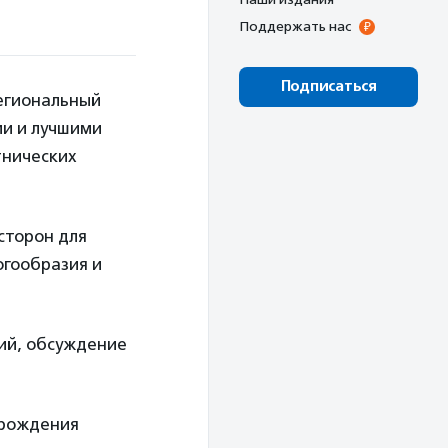
Поддержать нас
Подписаться
егиональный
ми и лучшими
тнических
сторон для
огообразия и
ий, обсуждение
зрождения