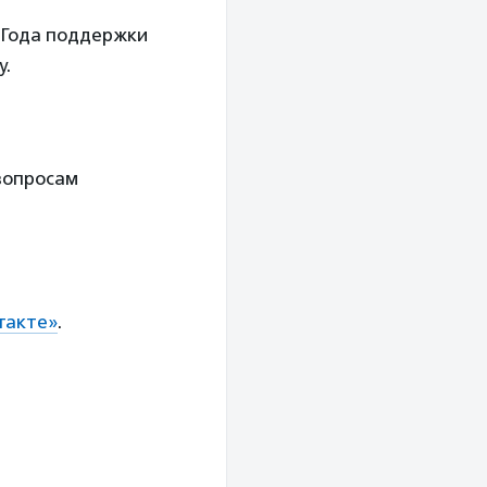
 Года поддержки
у.
 вопросам
такте»
.