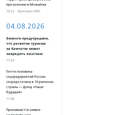
при колонии в Можайске
10:32
·
Прислано НКО
04.08.2026
Биологи предупредили,
что развитие туризма
на Камчатке может
навредить косаткам
17:59
Почти половина
соцпредприятий России
сосредоточена в 10 регионах
страны — фонд «Наше
будущее»
17:46
Принимаются заявки
на конкурс эссе