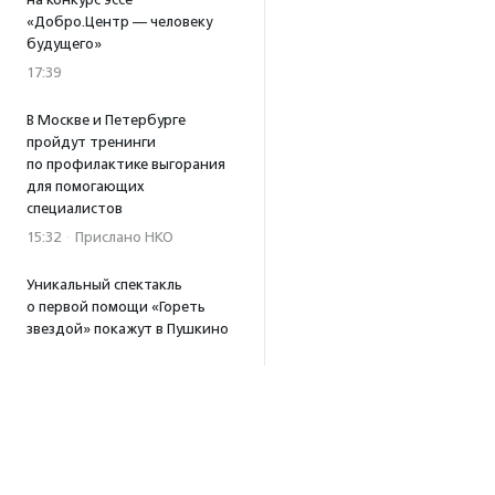
«Добро.Центр — человеку
будущего»
17:39
В Москве и Петербурге
пройдут тренинги
по профилактике выгорания
для помогающих
специалистов
15:32
·
Прислано НКО
Уникальный спектакль
о первой помощи «Гореть
звездой» покажут в Пушкино
13:58
·
Прислано НКО
Как культура помогает
говорить
о благотворительности:
итоги второго «Теплого
вечера с Кольским»