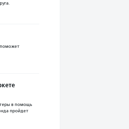
руга.
 поможет
ркете
теры в помощь
онда пройдет