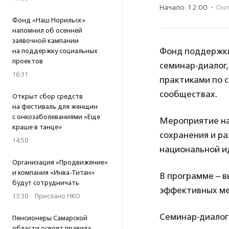
Начало: 12:00
·
Онл
Фонд «Наш Норильск»
напомнил об осенней
заявочной кампании
Фонд поддержки
на поддержку социальных
проектов
семинар-диалог,
16:31
практиками по с
сообществах.
Открыт сбор средств
на фестиваль для женщин
с онкозаболеваниями «Еще
Мероприятие на
краше в танце»
сохранения и ра
14:50
национальной и
Организация «Продвижение»
и компания «Инва-Титан»
В программе – 
будут сотрудничать
эффективных ме
13:30
·
Прислано НКО
Семинар-диалог 
Пенсионеры Самарской
области освоят правила