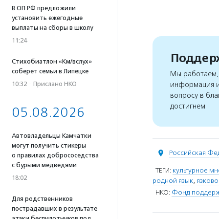
В ОП РФ предложили
установить ежегодные
выплаты на сборы в школу
11:24
Поддерж
Стихобиатлон «Км/вслух»
соберет семьи в Липецке
Мы работаем, 
10:32
·
Прислано НКО
информация и
вопросу в бла
достигнем
05.08.2026
Автовладельцы Камчатки
могут получить стикеры
Российская Фе
о правилах добрососедства
с бурыми медведями
ТЕГИ:
культурное м
18:02
родной язык
,
язково
НКО:
Фонд поддержк
Для родственников
пострадавших в результате
атаки беспилотников под