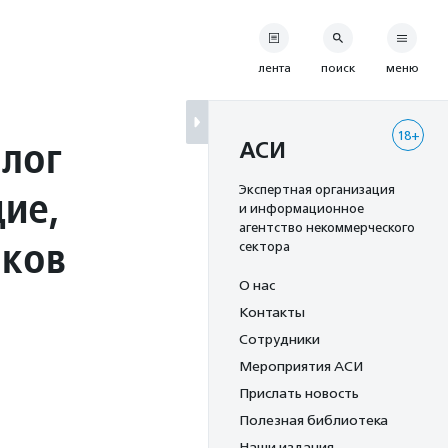
лента
поиск
меню
18+
лог
АСИ
дие,
Экспертная организация
и информационное
агентство некоммерческого
ыков
сектора
О нас
Контакты
Сотрудники
Мероприятия АСИ
Прислать новость
Полезная библиотека
Наши издания