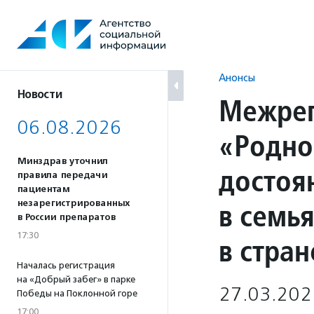
Перейти
к
содержанию
Анонсы
Новости
Межрег
06.08.2026
«Родно
Минздрав уточнил
достоя
правила передачи
пациентам
в семь
незарегистрированных
в России препаратов
17:30
в стран
Началась регистрация
на «Добрый забег» в парке
27.03.202
Победы на Поклонной горе
17:00