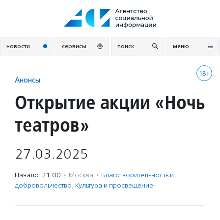
Перейти
к
содержанию
новости
сервисы
поиск
меню
18+
Анонсы
Открытие акции «Ночь
театров»
27.03.2025
Начало: 21:00
·
Москва
·
Благотвори­тель­ность и
доброволь­чест­во
,
Культура и просвещение