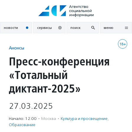
Перейти
к
содержанию
новости
сервисы
поиск
меню
18+
Анонсы
Пресс-конференция
«Тотальный
диктант-2025»
27.03.2025
Начало: 12:00
·
Москва
·
Культура и просвещение
,
Образование