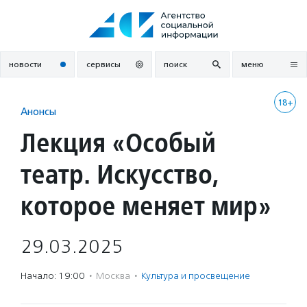
Перейти
к
содержанию
новости
сервисы
поиск
меню
18+
Анонсы
Лекция «Особый
театр. Искусство,
которое меняет мир»
29.03.2025
Начало: 19:00
·
Москва
·
Культура и просвещение