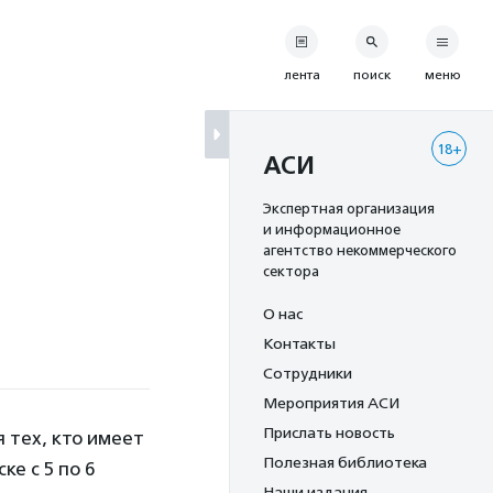
лента
поиск
меню
18+
АСИ
Экспертная организация
и информационное
агентство некоммерческого
сектора
О нас
Контакты
Сотрудники
Мероприятия АСИ
Прислать новость
 тех, кто имеет
Полезная библиотека
е с 5 по 6
Наши издания