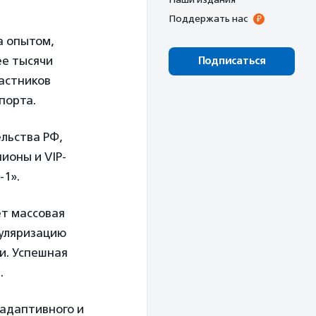
Поддержать нас
а опытом,
ее тысячи
Подписаться
астников
порта.
льства РФ,
ионы и VIP-
-1».
т массовая
пуляризацию
и. Успешная
.
 адаптивного и