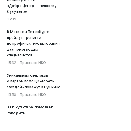
«Добро.Центр — человеку
будущего»
17:39
В Москве и Петербурге
пройдут тренинги
по профилактике выгорания
для помогающих
специалистов
15:32
·
Прислано НКО
Уникальный спектакль
о первой помощи «Гореть
звездой» покажут в Пушкино
13:58
·
Прислано НКО
Как культура помогает
говорить
о благотворительности:
итоги второго «Теплого
вечера с Кольским»