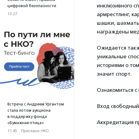
инклюзивного сп
цифровой безопасности
армрестлинг, ка
13:27
шашки, шахматы,
награждены мед
Ожидается такж
уникальные спо
историями о том
значит спорт.
Ознакомиться с
Встреча с Андреем Ургантом
Вход свободный
стала лотом аукциона
в поддержку фонда
Аккредитация пр
«Бумажная птица»
11:45
·
Прислано НКО