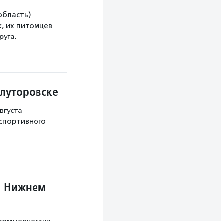
область)
, их питомцев
руга.
Ялуторовске
вгуста
 спортивного
в Нижнем