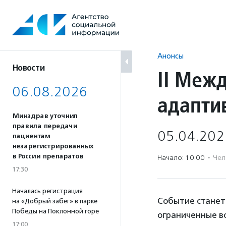
Перейти
к
содержанию
Анонсы
Новости
II Меж
06.08.2026
адапти
Минздрав уточнил
правила передачи
05.04.202
пациентам
незарегистрированных
в России препаратов
Начало: 10:00
·
Чел
17:30
Началась регистрация
Событие станет 
на «Добрый забег» в парке
Победы на Поклонной горе
ограниченные во
17:00