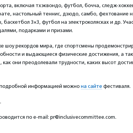
орта, включая тхэквондо, футбол, бочча, следж-хокке
рате, настольный теннис, дзюдо, самбо, фехтование н
 баскетбол 3×3, футбол на электроколясках и др. Уча
алями, подарками и призами.
е шоу рекордов мира, где спортсмены продемонстри
собности и выдающиеся физические достижения, а та
, как они преодолевали трудности, каких высот достиг
 подробной информацией можно
на сайте
фестиваля.
.
оводится по e-mail: pr@inclusivecommittee.com.