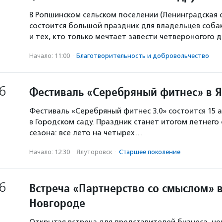
В Ропшинском сельском поселении (Ленинградская 
состоится большой праздник для владельцев собак
и тех, кто только мечтает завести четвероногого д
Начало: 11:00
·
Благотвори­тель­ность и доброволь­чест­во
6
Фестиваль «Серебряный фитнес» в 
Фестиваль «Серебряный фитнес 3.0» состоится 15 а
в Городском саду. Праздник станет итогом летнего
сезона: все лето на четырех…
Начало: 12:30
·
Ялуторовск
·
Старшее поколение
6
Встреча «Партнерство со смыслом» 
Новгороде