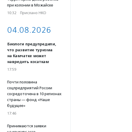
при колонии в Можайске
10:32
·
Прислано НКО
04.08.2026
Биологи предупредили,
что развитие туризма
на Камчатке может
навредить косаткам
17:59
Почти половина
соцпредприятий России
сосредоточена в 10 регионах
страны — фонд «Наше
будущее»
17:46
Принимаются заявки
на конкурс эссе