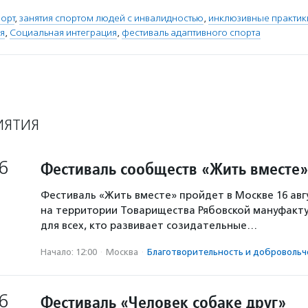
орт
,
занятия спортом людей с инвалидностью
,
инклюзивные практик
я
,
Социальная интеграция
,
фестиваль адаптивного спорта
ИЯТИЯ
6
Фестиваль сообществ «Жить вместе»
Фестиваль «Жить вместе» пройдет в Москве 16 авг
на территории Товарищества Рябовской мануфакту
для всех, кто развивает созидательные…
Начало: 12:00
·
Москва
·
Благотвори­тель­ность и доброволь­ч
6
Фестиваль «Человек собаке друг»