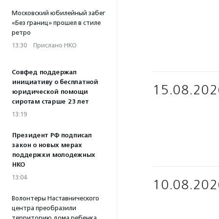
Московский юбилейный забег
«Без границ» прошел в стиле
ретро
13:30
·
Прислано НКО
Совфед поддержал
инициативу о бесплатной
15.08.202
юридической помощи
сиротам старше 23 лет
13:19
Президент РФ подписал
закон о новых мерах
поддержки молодежных
НКО
13:04
10.08.202
Волонтеры Наставнического
центра преобразили
территорию дома ребенка