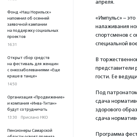
апреля.
Фонд «Наш Норильск»
«Импульс» – это
напомнил об осенней
заявочной кампании
налаживания нов
на поддержку социальных
спортсменов с 
проектов
специальной вое
16:31
Открыт сбор средств
В торжественно
на фестиваль для женщин
представители р
с онкозаболеваниями «Еще
гости. Ее ведущ
краше в танце»
14:50
Под патронатом
Организация «Продвижение»
сдача нормативо
и компания «Инва-Титан»
здорового обра
будут сотрудничать
13:30
·
Прислано НКО
сдача нормативо
Пенсионеры Самарской
Программа фест
области освоят правила