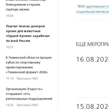
Геленджиком открыли
ТЕГИ:
адаптивный сп
горячую линию
социальная инклюзи
16:58
Портал поиска доноров
крови для животных
«Одной Крови» заработал
по всей России
ЕЩЁ МЕРОПР
16:53
16.08.202
В Тюменской области прошел
кубок по спортивному
ориентированию
«Тюменский формат-2026»
15:19
·
Прислано НКО
Организация «Радость»
открывает сеть
региональных подразделений
15.08.202
14:25
·
Прислано НКО