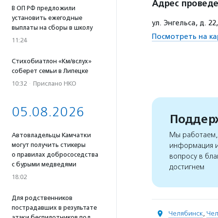
Адрес провед
В ОП РФ предложили
установить ежегодные
ул. Энгельса, д. 
выплаты на сборы в школу
Посмотреть на ка
11:24
Стихобиатлон «Км/вслух»
соберет семьи в Липецке
10:32
·
Прислано НКО
05.08.2026
Поддерж
Мы работаем, 
Автовладельцы Камчатки
могут получить стикеры
информация и
о правилах добрососедства
вопросу в бла
с бурыми медведями
достигнем
18:02
Для родственников
пострадавших в результате
Челябинск
,
Чел
атаки беспилотников под