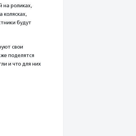
й на роликах,
а колясках,
стники будут
руют свои
кже поделятся
ли и что для них