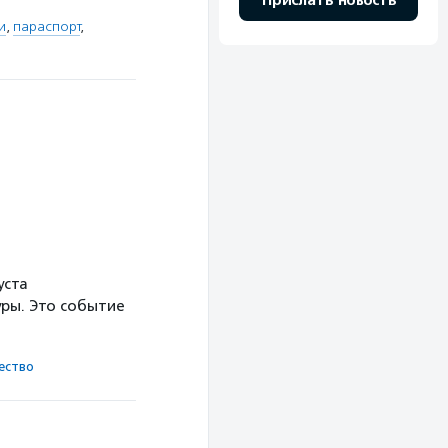
Прислать новость
и
,
параспорт
,
уста
ры. Это событие
ест­во