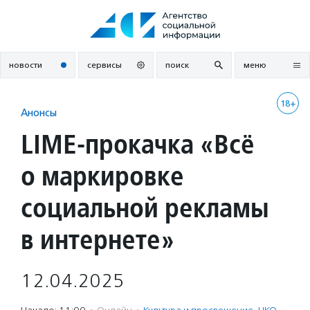
Перейти
к
содержанию
новости
сервисы
поиск
меню
18+
Анонсы
LIME-прокачка «Всё
о маркировке
социальной рекламы
в интернете»
12.04.2025