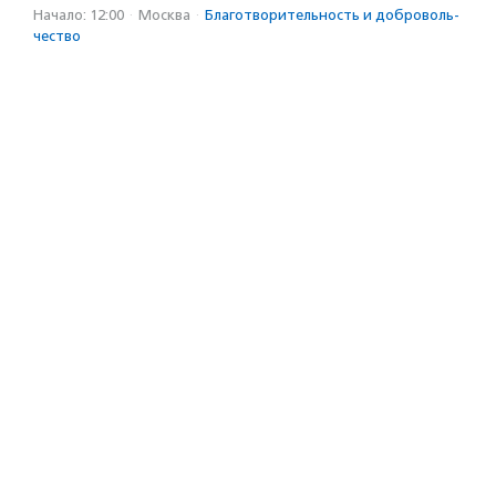
Начало: 12:00
·
Москва
·
Благотвори­тель­ность и доброволь­
чест­во