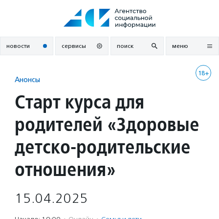
Перейти
к
содержанию
новости
сервисы
поиск
меню
18+
Анонсы
Старт курса для
родителей «Здоровые
детско-родительские
отношения»
15.04.2025