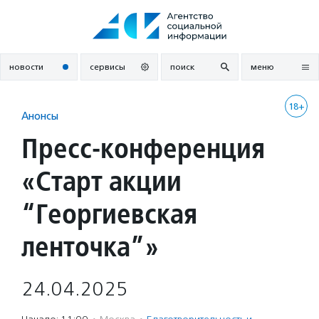
Перейти
к
содержанию
новости
сервисы
поиск
меню
18+
Анонсы
Пресс-конференция
«Старт акции
“Георгиевская
ленточка”»
24.04.2025