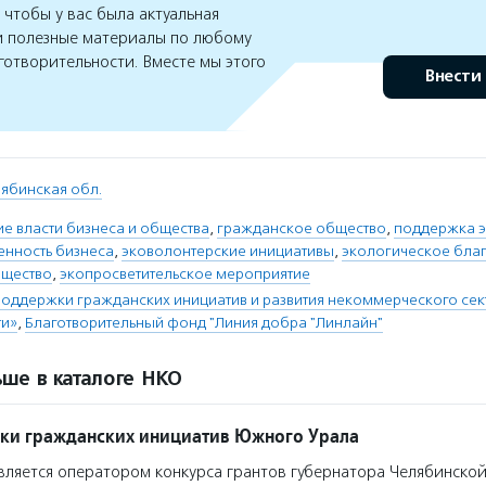
чтобы у вас была актуальная
 полезные материалы по любому
готворительности. Вместе мы этого
Внести
ябинская обл.
е власти бизнеса и общества
,
гражданское общество
,
поддержка э
енность бизнеса
,
эковолонтерские инициативы
,
экологическое бла
бщество
,
экопросветительское мероприятие
оддержки гражданских инициатив и развития некоммерческого се
ти»
,
Благотворительный фонд "Линия добра "Линлайн"
ше в каталоге НКО
ки гражданских инициатив Южного Урала
ляется оператором конкурса грантов губернатора Челябинской