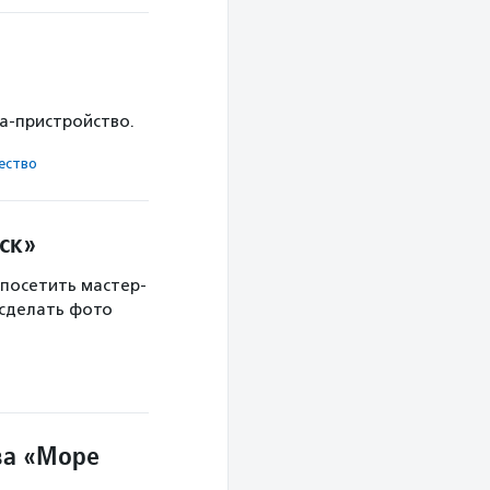
ка-пристройство.
ест­во
ск»
 посетить мастер-
 сделать фото
ва «Море