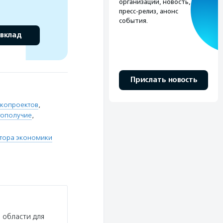
организации, новость,
пресс-релиз, анонс
события.
 вклад
Прислать новость
копроектов
,
гополучие
,
ктора экономики
 области для