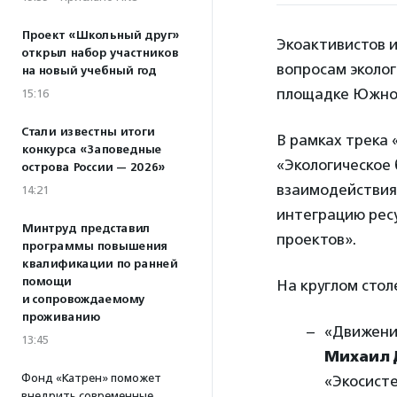
Проект «Школьный друг»
Экоактивистов 
открыл набор участников
вопросам эколог
на новый учебный год
площадке Южно-
15:16
Стали известны итоги
В рамках трека 
конкурса «Заповедные
«Экологическое 
острова России — 2026»
взаимодействия:
14:21
интеграцию ресу
Минтруд представил
проектов».
программы повышения
квалификации по ранней
помощи
На круглом стол
и сопровождаемому
проживанию
«Движение
13:45
Михаил 
Фонд «Катрен» поможет
«Экосист
внедрить современные