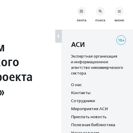
лента
поиск
меню
18+
м
АСИ
кого
Экспертная организация
и информационное
агентство некоммерческого
роекта
сектора
О нас
»
Контакты
Сотрудники
Мероприятия АСИ
Прислать новость
Полезная библиотека
Наши издания