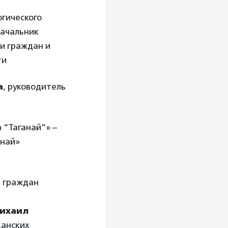
огического
начальник
и граждан и
ти
а
, руководитель
 “Таганай”» –
анай»
в граждан
ихаил
данских