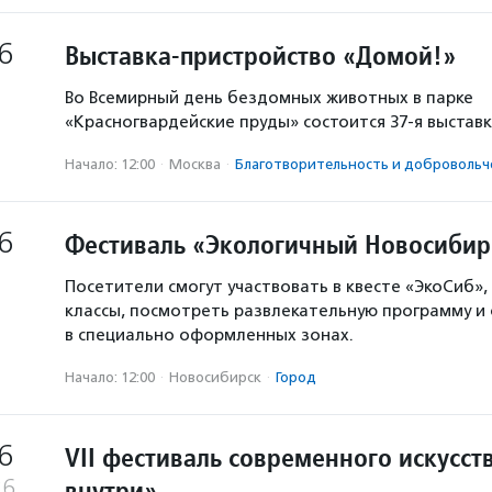
6
Выставка-пристройство «Домой!»
Во Всемирный день бездомных животных в парке
«Красногвардейские пруды» состоится 37-я выстав
Начало: 12:00
·
Москва
·
Благотвори­тель­ность и доброволь­ч
6
Фестиваль «Экологичный Новосибир
Посетители смогут участвовать в квесте «ЭкоСиб»,
классы, посмотреть развлекательную программу и
в специально оформленных зонах.
Начало: 12:00
·
Новосибирск
·
Город
6
VII фестиваль современного искусст
внутри»
26