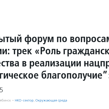
рытый форум по вопроса
ии: трек «Роль гражданс
ства в реализации нацп
гическое благополучие”
5
ябинск
·
НКО-сектор
,
Окружающая среда