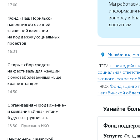
Мы работаем, 
17:00
информация и
вопросу в бла
Фонд «Наш Норильск»
достигнем
напомнил об осенней
заявочной кампании
на поддержку социальных
проектов
16:31
Челябинск
,
Чел
Открыт сбор средств
ТЕГИ:
взаимодействи
на фестиваль для женщин
социальная ответств
с онкозаболеваниями «Еще
экологическое соо
краше в танце»
НКО:
Фонд «Центр п
14:50
Челябинской облас
Организация «Продвижение»
Узнайте боль
и компания «Инва-Титан»
будут сотрудничать
Фонд поддерж
13:30
·
Прислано НКО
Услуги:
Фонд яв
Пенсионеры Самарской