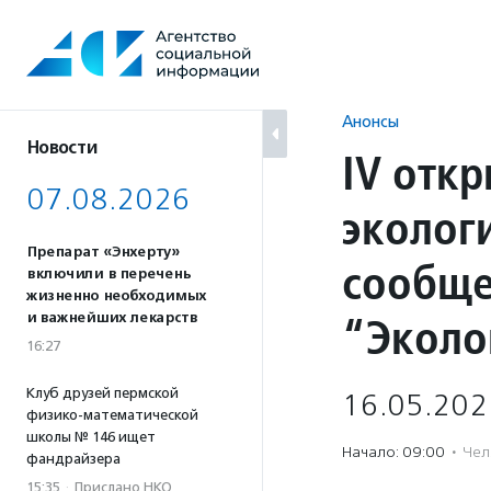
Перейти
к
содержанию
Анонсы
Новости
IV отк
07.08.2026
эколог
Препарат «Энхерту»
сообще
включили в перечень
жизненно необходимых
“Эколо
и важнейших лекарств
16:27
Клуб друзей пермской
16.05.202
физико-математической
школы № 146 ищет
Начало: 09:00
·
Чел
фандрайзера
15:35
·
Прислано НКО