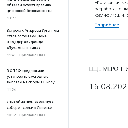
НКО и физически
области освоят правила
разработал онл
цифровой безопасности
квалификации, 
13:27
Подробнее
Встреча с Андреем Ургантом
стала лотом аукциона
в поддержку фонда
«Бумажная птица»
11:45
·
Прислано НКО
ЕЩЁ МЕРОПР
В ОП РФ предложили
установить ежегодные
выплаты на сборы в школу
16.08.202
11:24
Стихобиатлон «Км/вслух»
соберет семьи в Липецке
10:32
·
Прислано НКО