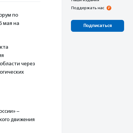
Поддержать нас
орум по
6 мая на
Подписаться
екта
ия
 области через
логических
оссии» –
ского движения