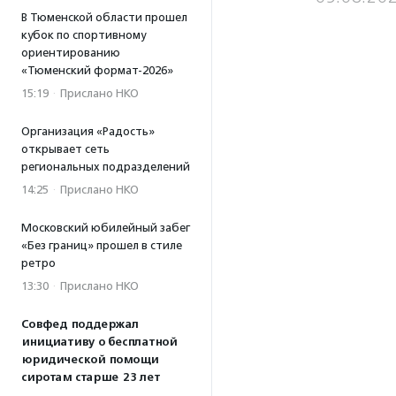
В Тюменской области прошел
кубок по спортивному
ориентированию
«Тюменский формат-2026»
15:19
·
Прислано НКО
Организация «Радость»
открывает сеть
региональных подразделений
14:25
·
Прислано НКО
Московский юбилейный забег
«Без границ» прошел в стиле
ретро
13:30
·
Прислано НКО
Совфед поддержал
инициативу о бесплатной
юридической помощи
сиротам старше 23 лет