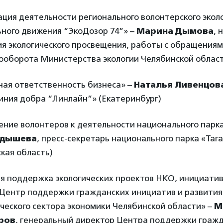
ция деятельности регионального волонтерского экол
ьного движения “ЭкоДозор 74”» –
Марина Дымова
, 
ия экологического просвещения, работы с обращениям
ооборота Министерства экологии Челябинской облас
ная ответственность бизнеса» –
Наталья Ливенцов
иния добра “Линлайн”» (Екатеринбург)
ние волонтеров к деятельности национального парка
адышева
, пресс-секретарь национального парка «Таг
кая область)
ая поддержка экологических проектов НКО, инициати
Центр поддержки гражданских инициатив и развития
ческого сектора экономики Челябинской области» –
М
ров
, генеральный директор Центра поддержки граж