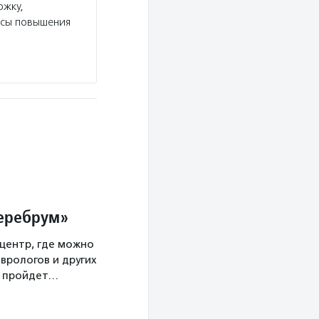
ржку,
рсы повышения
Церебрум»
центр, где можно
врологов и других
а пройдет…