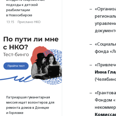
подходы к детской
«Организа
реабилитации
в Новосибирске
регионал
13:15
·
Прислано НКО
управлен
документ
«Социаль
фонда «Л
«Привлече
Инна Гл
(Челябинс
«Грантов
Патриаршая гуманитарная
Фондом «
миссия ищет волонтеров для
некоммер
ремонта домов в Донецке
и Горловке
Комисса